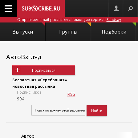
Отправляет email-рассылки с помощью сервиса
Sendsay
Выпуски
Группы
Подборки
АвтоВзгляд
Подписаться
Бесплатная «Серебряная»
новостная рассылка
Подписчиков
RSS
994
Автор