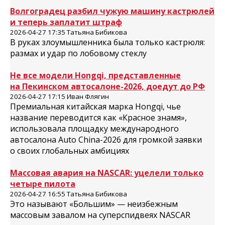
Волгоградец разбил чужую машину кастрюлей
и теперь заплатит штраф
2026-04-27 17:35 Татьяна Бибикова
В руках злоумышленника была только кастрюля:
размах и удар по лобовому стеклу
Не все модели Hongqi, представленные
на Пекинском автосалоне-2026, доедут до РФ
2026-04-27 17:15 Иван Флягин
Премиальная китайская марка Hongqi, чье
название переводится как «Красное знамя»,
использовала площадку международного
автосалона Auto China-2026 для громкой заявки
о своих глобальных амбициях
Массовая авария на NASCAR: уцелели только
четыре пилота
2026-04-27 16:55 Татьяна Бибикова
Это называют «Большим» — неизбежным
массовым завалом на суперспидвеях NASCAR