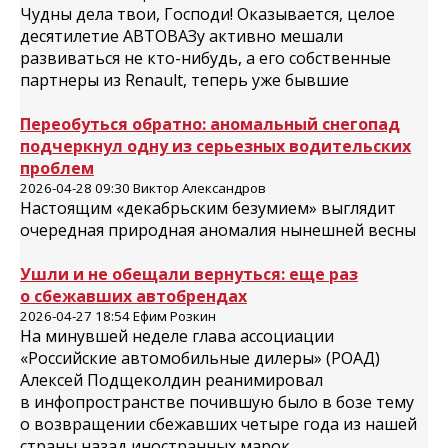
Чудны дела твои, Господи! Оказывается, целое
десятилетие АВТОВАЗу активно мешали
развиваться не кто-нибудь, а его собственные
партнеры из Renault, теперь уже бывшие
Переобуться обратно: аномальный снегопад
подчеркнул одну из серьезных водительских
проблем
2026-04-28 09:30 Виктор Александров
Настоящим «декабрьским безумием» выглядит
очередная природная аномалия нынешней весны
Ушли и не обещали вернуться: еще раз
о сбежавших автобрендах
2026-04-27 18:54 Ефим Розкин
На минувшей неделе глава ассоциации
«Российские автомобильные дилеры» (РОАД)
Алексей Подщеколдин реанимировал
в инфопространстве почившую было в бозе тему
о возвращении сбежавших четыре года из нашей
страны назад иностранных марок