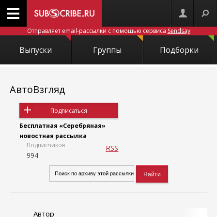
Отправляет email-рассылки с помощью сервиса
Sendsay
Выпуски
Группы
Подборки
АвтоВзгляд
Подписаться
Бесплатная «Серебряная»
новостная рассылка
Подписчиков
RSS
994
Автор