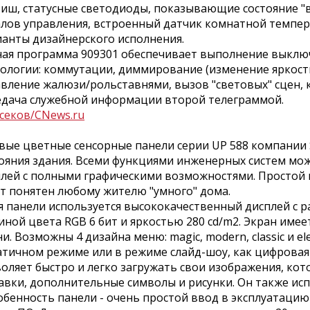
иш, статусные светодиоды, показывающие состояние "в
алов управления, встроенный датчик комнатной темпе
анты дизайнерского исполнения.
ная программа 909301 обеспечивает выполнение выклю
ологии: коммутации, диммирование (изменение яркости
вление жалюзи/рольставнями, вызов "световых" сцен,
едача служебной информации второй телеграммой.
секов/CNews.ru
е цветные сенсорные панели серии UP 588 компании S
ояния здания. Всеми функциями инженерных систем можн
плей с полными графическими возможностями. Простой
т понятен любому жителю "умного" дома.
панели используется высококачественный дисплей с раз
иной цвета RGB 6 бит и яркостью 280 cd/m2. Экран име
и. Возможны 4 дизайна меню: magic, modern, classic и e
атичном режиме или в режиме слайд-шоу, как цифрова
оляет быстро и легко загружать свои изображения, ко
авки, дополнительные символы и рисунки. Он также исп
енность панели - очень простой ввод в эксплуатацию 