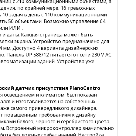
траниц с 210 коммуникационными объектами, а
дения, по крайней мере, 16 тревожных
 10 задач в день с 110 коммуникационными
ять 50 объектами. Возможно управление 64
или ИЛИ .
 и даты. Каждая страница может быть
етки экрана. Устройство предназначено для
64 мм. Доступно 4 варианта дизайнерских
. Панель UP 588/12 питается от сети 230 V AC,
 автоматизации зданий. Устройства уже
оский датчик присутствия PlanoCentro
я освещением и климатом, был показан
вался и изготавливается на собственных
даже самого привередливого дизайнера.
ует повышенным требованиям к дизайну
ками белого, черного и серебристого цвета.
в.м. Встроенный микроконтроллер значительно
аботу без ложных срабатываний. Настройка