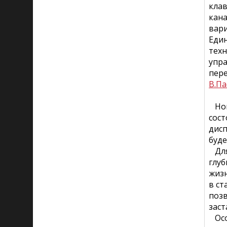
клав
кан
вари
Еди
техн
упра
пер
В.Па
Новы
сост
дис
буде
Для 
глуб
жизн
в ст
позв
заст
Особ