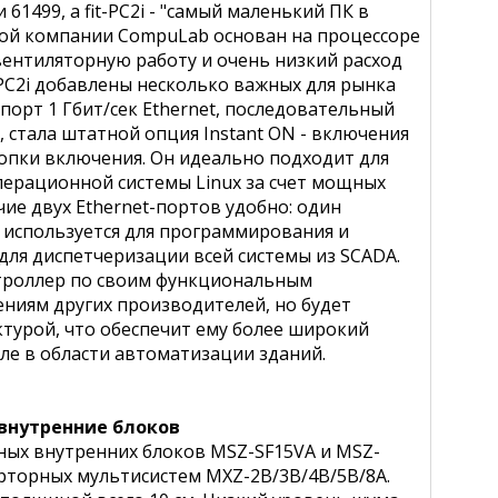
1499, а fit-PC2i - "самый маленький ПК в
кой компании CompuLab основан на процессоре
вентиляторную работу и очень низкий расход
it-PC2i добавлены несколько важных для рынка
орт 1 Гбит/сек Ethernet, последовательный
 стала штатной опция Instant ON - включения
опки включения. Он идеально подходит для
перационной системы Linux за счет мощных
е двух Ethernet-портов удобно: один
ой используется для программирования и
для диспетчеризации всей системы из SCADA.
троллер по своим функциональным
ниям других производителей, но будет
ктурой, что обеспечит ему более широкий
ле в области автоматизации зданий.
х внутренние блоков
нных внутренних блоков MSZ-SF15VA и MSZ-
рторных мультисистем MXZ-2B/3B/4B/5B/8A.