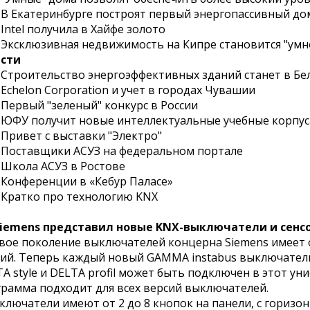
В Екатеринбурге построят первый энергопассивный до
Intel получила в Хайфе золото
Эксклюзивная недвижимость на Кипре становится "умн
ести
Строительство энергоэффективных зданий станет в Бе
Echelon Corporation и учет в городах Чувашии
Первый "зеленый" конкурс в России
ЮФУ получит новые интеллектуальные учебные корпуса
Привет с выставки "Электро"
 Поставщики АСУЗ на федеральном портале
 Школа АСУЗ в Ростове
Конференции в «Кебур Паласе»
 Кратко про технологию KNX
 Siemens представил новые KNX-выключатели и сен
ое поколение выключателей концерна Siemens имеет о
ий. Теперь каждый новый GAMMA instabus выключатель в 
A style и DELTA profil может быть подключен в этот 
рамма подходит для всех версий выключателей.
лючатели имеют от 2 до 8 кнопок на панели, с гориз