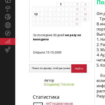
Общество
По
СМИ
1
2
3
4
Прогноз
5
6
7
8
9
10
11
погоды
От 
12
13
14
15
16
17
18
Спорт
Трен
19
20
21
22
23
24
25
В ин
26
27
28
29
30
31
Страны
порт
и
Туризм
Выг
регионы
За последние 60 дней
ни разу не
1. Н
выходила
Экономика
2. Р
и
3. М
Email-
финансы
Открыта: 15-10-2009
маркетинг
4. А
чита
5. К
Есл
Автор
если
Владимир Пасеков
инфо
рас
Разу
Статистика
447 подписчиков