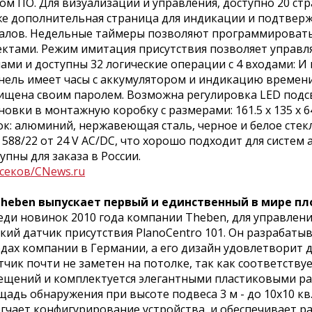
ом ПО. Для визуализации и управления, доступно 20 с
е дополнительная страница для индикации и подтверж
налов. Недельные таймеры позволяют программировать
ктами. Режим имитация присутствия позволяет управл
ами и доступны 32 логические операции с 4 входами: И 
ель имеет часы с аккумулятором и индикацию времени
щена своим паролем. Возможна регулировка LED подсв
новки в монтажную коробку с размерами: 161.5 x 135 x 
к: алюминий, нержавеющая сталь, черное и белое стекло
 588/22 от 24 V AC/DC, что хорошо подходит для систем
упны для заказа в России.
секов/CNews.ru
 Theben выпускает первый и единственный в мире пл
и новинок 2010 года компании Theben, для управлени
кий датчик присутствия PlanoCentro 101. Он разрабаты
дах компании в Германии, а его дизайн удовлетворит 
ик почти не заметен на потолке, так как соответств
щений и комплектуется элегантными пластиковыми рам
адь обнаружения при высоте подвеса 3 м - до 10х10 к
гчает конфигурирование устройства, и обеспечивает р