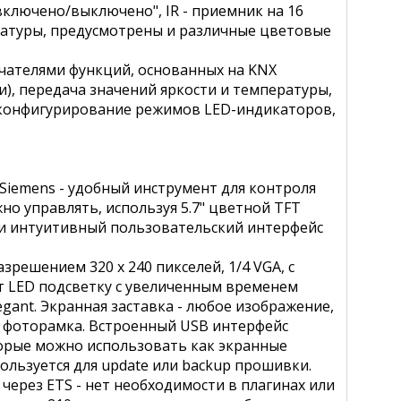
ключено/выключено", IR - приемник на 16
ратуры, предусмотрены и различные цветовые
чателями функций, основанных на KNX
), передача значений яркости и температуры,
 конфигурирование режимов LED-индикаторов,
iemens - удобный инструмент для контроля
о управлять, используя 5.7" цветной TFT
 и интуитивный пользовательский интерфейс
решением 320 x 240 пикселей, 1/4 VGA, с
ет LED подсветку с увеличенным временем
legant. Экранная заставка - любое изображение,
я фоторамка. Встроенный USB интерфейс
торые можно использовать как экранные
ользуется для update или backup прошивки.
через ETS - нет необходимости в плагинах или