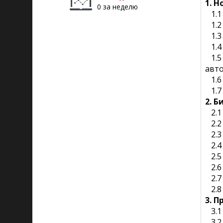
1. 
0 за неделю
1.1
1.2 
1.3
1.4 
1.5 
авто
1.6
1.7
2. 
2.1
2.2
2.3 
2.4 
2.5 
2.6
2.7 
2.8 
3. 
3.1 
3.2