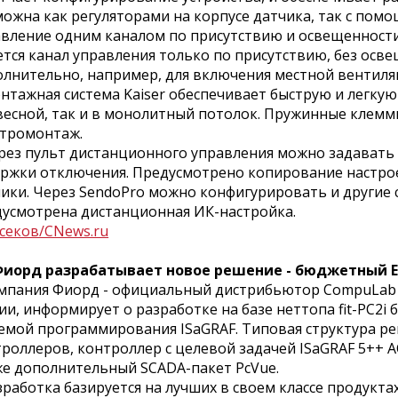
ожна как регуляторами на корпусе датчика, так с пом
вление одним каналом по присутствию и освещенности
тся канал управления только по присутствию, без осв
лнительно, например, для включения местной вентиля
ажная система Kaiser обеспечивает быструю и легкую 
есной, так и в монолитный потолок. Пружинные клемм
ктромонтаж.
ез пульт дистанционного управления можно задавать 
ржки отключения. Предусмотрено копирование настроек
ики. Через SendoPro можно конфигурировать и другие 
дусмотрена дистанционная ИК-настройка.
секов/CNews.ru
 Фиорд разрабатывает новое решение - бюджетный 
пания Фиорд - официальный дистрибьютор CompuLab и 
ии, информирует о разработке на базе неттопа fit-PC2i
емой программирования ISaGRAF. Типовая структура р
роллеров, контроллер с целевой задачей ISaGRAF 5++ A
же дополнительный SCADA-пакет PcVue.
аботка базируется на лучших в своем классе продуктах.