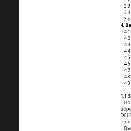
3.3 
3.4 
3.5 
4. В
4.1 
4.2 
4.3 
4.4 
4.5 
4.6
4.7
4.8 
4.9
1.1
Нов
верс
DELT
прог
Вык