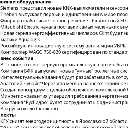
Новинки оборудования
 Siemens представил новые KNX-выключатели и сенсор
Theben выпускает первый и единственный в мире плоск
 Фиорд разрабатывает новое решение - бюджетный Et
Mitsubishi Electric начала поставки самых маленьких в
Новая серия энергоэффективных чиллеров Clint будет и
матики Aqualogik
 Российскую инновационную систему вентиляции УВРК-
 Контроллер WAGO 750-830 сертифицирован по стандар
Бизнес-события
 В Томске готовят первую промышленную партию быто
 Компания БФК выпускает новые "умные" роллетные си
Интеллектуальные здания будут разрабатывать в сотр
Анатолий Чубайс:"Через два месяца начнется серийное
Создан консорциум с целью обеспечения комплексной 
 Минрегионразвития утвердил требования энергетичес
Компания "РусГидро" будет сотрудничать с администр
Вокруг и около Сколково
Проекты
КГУ снизят энергодефицитность в Ярославской области
 "Умные" дома позволят обеспечить более высокий ур