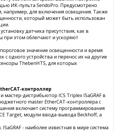
ощью ИК-пульта SendoPro. Предусмотрено
, например, для включения освещения. Также
ещенности, который может быть использован
ции.
установку датчика присутствия, как в
ы при этом облегчают и ускоряют
пороговое значение освещенности и время
 с одного устройства и перенос их на другие
сенсоры ThebenHTS, для которых
EtherCAT-контроллер
мастер-дистрибьютор ICS Triplex ISaGRAF в
 бюджетного master EtherCAT-контроллера c
ешения включает систему программирования
CE Target, модули ввода-вывода Beckhoff, а
 ISaGRAF - наиболее известная в мире система