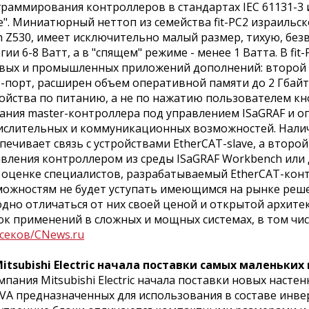
раммирования контроллеров в стандартах IEC 61131-3 и 6
". Миниатюрный неттоп из семейства fit-PC2 израильс
 Z530, имеет исключительно малый размер, тихую, без
гии 6-8 Ватт, а в "спящем" режиме - менее 1 Ватта. В f
вых и промышленных приложений дополнений: второй п
порт, расширен объем оперативной памяти до 2 Гбайт,
ойства по питанию, а не по нажатию пользователем кн
ания master-контроллера под управлением ISaGRAF и о
слительных и коммуникационных возможностей. Наличи
печивает связь с устройствами EtherCAT-slave, а втор
вления контроллером из среды ISaGRAF Workbench или 
оценке специалистов, разрабатываемый EtherCAT-кон
ожностям не будет уступать имеющимся на рынке реше
дно отличаться от них своей ценой и открытой архите
к применений в сложных и мощных системах, в том чис
секов/CNews.ru
Mitsubishi Electric начала поставки самых маленьки
ания Mitsubishi Electric начала поставки новых насте
VA предназначенных для использования в составе инве