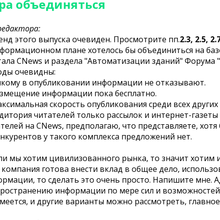
ра объединяться
редактора:
д этого выпуска очевиден. Просмотрите пп.
2.3, 2.5, 2.
формационном плане хотелось бы объединиться на базе
ала CNews и раздела "Автоматизации зданий" Форума 
оды очевидны:
икому в опубликовании информации не отказывают.
азмещение информации пока бесплатно.
аксимальная скорость опубликования среди всех других
удитория читателей только рассылок и интернет-газеты
телей на CNews, предполагаю, что представляете, хотя
онкурентов у такого комплекса предложений нет.
и мы хотим цивилизованного рынка, то значит хотим
 компания готова внести вклад в общее дело, использ
рмации, то сделать это очень просто. Напишите мне. Ад
пространению информации по мере сил и возможностей
меется, и другие варианты можно рассмотреть, главно