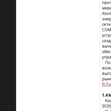
прог
мире
Atom
энер
сете
COM-
устр
созд
вычи
обес
упра
По 
возм
выго
рыно
В.Па
1.4 
Комп
SF20