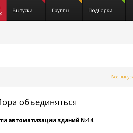
и
Выпуски
Группы
Подборки
y
←
Все выпус
Пора объединяться
ти автоматизации зданий №14