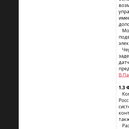
возм
упра
имее
допо
Монт
подв
эле
Чер
заде
датч
пре
В.Па
1.3
Ком
Росс
сист
конт
так
Разр