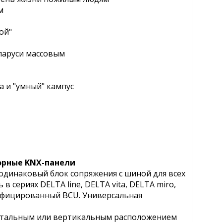
м
ой"
ларуси массовым
 и "умный" кампус
сорные KNX-панели
динаковый блок сопряжения с шиной для всех
сериях DELTA line, DELTA vita, DELTA miro,
унифицированный BCU. Универсальная
онтальным или вертикальным расположением