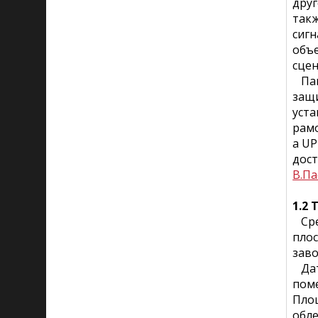
друг
такж
сиг
объе
сцен
Пан
защи
уста
рамо
а UP
дост
В.Па
1.2
Сред
плос
заво
Датч
поме
Площ
обле