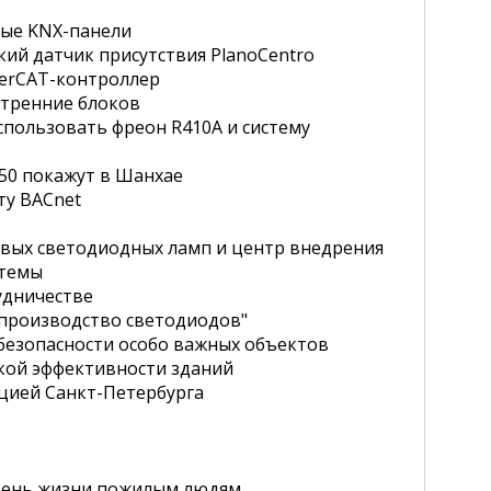
ные KNX-панели
ий датчик присутствия PlanoCentro
herCAT-контроллер
нутренние блоков
спользовать фреон R410A и систему
50 покажут в Шанхае
ту BACnet
вых светодиодных ламп и центр внедрения
стемы
удничестве
 производство светодиодов"
безопасности особо важных объектов
кой эффективности зданий
ацией Санкт-Петербурга
овень жизни пожилым людям