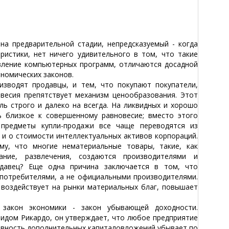
 предварительной стадии, непредсказуемый - когда
истики, нет ничего удивительного в том, что такие
вление компьютерных программ, отличаются досадной
ономических законов.
водят продавцы, и тем, что покупают покупатели,
весия препятствует механизм ценообразования. Этот
ль строго и далеко на всегда. На ликвидных и хорошо
 близкое к совершенному равновесие; вместо этого
предметы купли-продажи все чаще переводятся из
и о стоимости интеллектуальных активов корпораций.
му, что многие нематериальные товары, такие, как
вание, развлечения, создаются производителями и
одавец? Еще одна причина заключается в том, что
потребителями, а не официальными производителями.
воздействует на рынки материальных благ, повышает
кон экономики - закон убывающей доходности.
дом Рикардо, он утверждает, что любое предприятие
тивность дополнительных капиталовложений убывает по