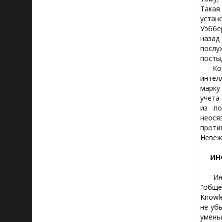
Така
устан
Уэббе
назад
послу
посты
Когда
интел
марку
учета
из по
неося
проти
Невеж
ИН
Инфор
"общес
Knowle
не уб
умень