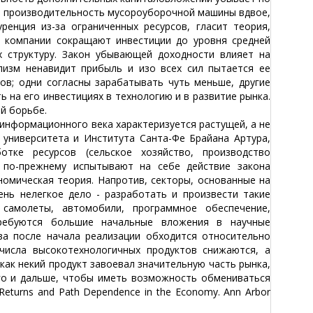
ть производительность мусороуборочной машины вдвое,
енция из-за ограниченных ресурсов, гласит теория,
м компании сокращают инвестиции до уровня средней
 структуру. Закон убывающей доходности влияет на
ализм ненавидит прибыль и изо всех сил пытается ее
ов; одни согласны зарабатывать чуть меньше, другие
 на его инвестициях в технологию и в развитие рынка.
й борьбе.
нформационного века характеризуется растущей, а не
университета и Института Санта-Фе Брайана Артура,
отке ресурсов (сельское хозяйство, производство
 по-прежнему испытывают на себе действие закона
номическая теория. Напротив, секторы, основанные на
ень нелегкое дело - разработать и произвести такие
 самолеты, автомобили, программное обеспечение,
Требуются большие начальные вложения в научные
ва после начала реализации обходится относительно
числа высокотехнологичных продуктов снижаются, а
 как некий продукт завоевал значительную часть рынка,
его и дальше, чтобы иметь возможность обмениваться
 Returns and Path Dependence in the Economy. Ann Arbor