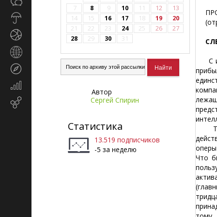
Общество
СМИ
7
8
9
10
11
12
13
ПРОД
Прогноз
14
15
16
17
18
19
20
(отры
погоды
21
22
23
24
25
26
27
Спорт
28
29
30
31
СЛ
Страны
С инт
и
Туризм
прибы
регионы
единс
Экономика
компа
Автор
и
лежащ
Сергей Спирин
Email-
финансы
предс
маркетинг
интел
Статистика
Тольк
дейст
13.519 подписчиков
оперы
-5 за неделю
Что б
польз
актив
(глав
тридц
прина
тому,