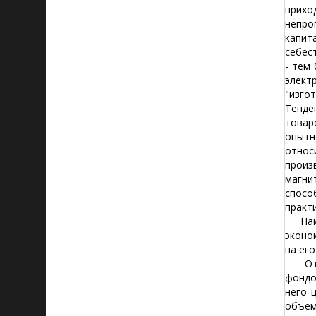
прихо
непро
капит
себес
- тем
элект
"изго
Тенде
товар
опытн
относ
произ
магни
спосо
практ
Након
эконо
на ег
Отдач
фондо
него 
объем