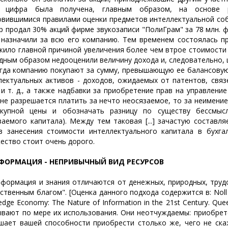
я цифра была получена, главным образом, на основе р
овившимися правилами оценки предметов интеллектуальной собст
р продал 30% акций фирме звукозаписи "ПолиГрам" за 78 млн. фу
 назначили за всю его компанию. Тем временем состоялась пр
жило главной причиной увеличения более чем втрое стоимости 
дным образом недооценили величину дохода и, следовательно, цен
 компанию покупают за сумму, превышающую ее балансовую с
лектуальных активов - доходов, ожидаемых от патентов, связ
 и т. д., а также надбавки за приобретение прав на управлени
 не разрешается платить за нечто неосязаемое, то за неимен
купной цены и обозначать разницу по существу бессмыс
заемого капитала). Между тем таковая [...] зачастую состав
в занесения стоимости интеллектуального капитала в бухгал
ество стоит очень дорого.
ФОРМАЦИЯ - НЕПРИВЫЧНЫЙ ВИД РЕСУРСОВ
мация и знания отличаются от денежных, природных, трудов
твенным благом". [Оценка данного подхода содержится в: Noll R.
dge Economy: The Nature of Information in the 21st Century. Que
ывают по мере их использования. Они неотчуждаемы: приобре
шает вашей способности приобрести столько же, чего не ска