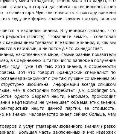
щуюся у меня в кладовке, теперь мало что дадут), это
шадь ставить, который до забега потенциально стоил
ко тотализатора. Чувствительность к фактору времени
итить будущие формы знаний: службу погоды, опросы
тся в изобилии знаний. В учебниках сказано, что
 редкости (scarcity). "Покупайте землю, - советовал
 с каждым днем "делаем" все больше знаний, и, как мы
ются в изобилии, а не потому, что их недостает.
аний, накопленных в мире, самые разные показатели
имер, в Соединенных Штатах число заявок на получение
1993 году - уже 189 тыс. Хотя знания, в особенности
совсем. Вот что говорит французский специалист по
еосязаемая экономика" я считаю лучшим сочинением об
 структурно изобильна. Информации всегда слишком
ше, чем в состоянии потребить". [См. Goldfinger Ch.
реработке одного барреля нефти, например, происходит
наний нефтехимии не уменьшает объема этих знаний.
арактеристики нефти данной партии, ее стоимость,
о не знаний: человечество знает сейчас больше, чем
аров и услуг ("материализованного знания") резко
ериала". Большая часть заключенных в них издержек