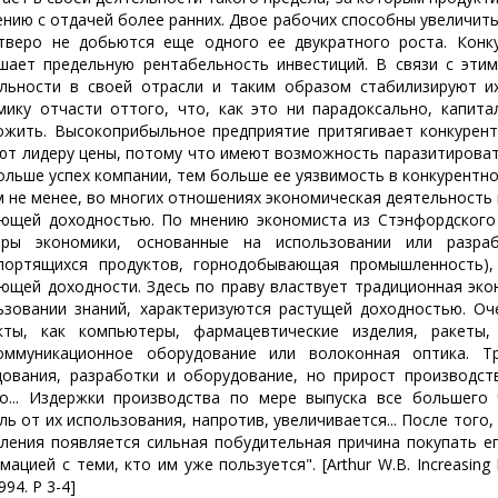
ению с отдачей более ранних. Двое рабочих способны увеличи
тверо не добьются еще одного ее двукратного роста. Конкур
шает предельную рентабельность инвестиций. В связи с эти
льности в своей отрасли и таким образом стабилизируют их
мику отчасти оттого, что, как это ни парадоксально, капит
ожить. Высокоприбыльное предприятие притягивает конкурент
ют лидеру цены, потому что имеют возможность паразитировать
ольше успех компании, тем больше ее уязвимость в конкурентно
е менее, во многих отношениях экономическая деятельность и
ющей доходностью. По мнению экономиста из Стэнфордского 
оры экономики, основанные на использовании или разраб
портящихся продуктов, горнодобывающая промышленность),
ющей доходности. Здесь по праву властвует традиционная эко
ьзовании знаний, характеризуются растущей доходностью. Оч
кты, как компьютеры, фармацевтические изделия, ракеты,
оммуникационное оборудование или волоконная оптика. 
дования, разработки и оборудование, но прирост производст
о... Издержки производства по мере выпуска все большего 
ль от их использования, напротив, увеличивается... После того,
еления появляется сильная побудительная причина покупать 
ацией с теми, кто им уже пользуется". [Arthur W.B. Increasing
994. P 3-4]