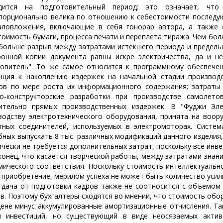
дится на подготовительный период: это означает, что 
порционально велика по отношению к себестоимости последую
аловложения, включающие в себя гонорар автора, а также 
тоимость бумаги, процесса печати и переплета тиража. Чем боле
 больше разрыв между затратами истекшего периода и предель
ронной копии документа равны искре электричества, да и н
товитель". То же самое относится к программному обеспечен
нция к накоплению издержек на начальной стадии производ
ов по мере роста их информационного содержания; затраты 
о-конструкторские разработки при производстве самолето
ительно прямых производственных издержек. В "Фуджи Эл
водству электротехнического оборудования, принята на воор
тных соединителей, используемых в электромоторах. Систем
бных выпускать 8 тыс. различных модификаций данного изделия
ически не требуется дополнительных затрат, поскольку все инв
ец, что касается творческой работы, между затратами знаний
мического соответствия. Поскольку стоимость интеллектуальн
о приобретение, мерилом успеха не может быть количество усил
а от подготовки кадров также не соотносится с объемом за
в. Поэтому бухгалтеры сходятся во мнении, что стоимость обо
цене минус аккумулированные амортизационные отчисления. Та
 инвестиций, но существующий в виде неосязаемых актив