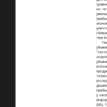
сравн
но че
умень
прибы
эконо
уничт
сбива
Чем б
Тем н
убыва
"сект
скоро
убыва
испол
проду
телек
иссле
дешев
прибы
у нас
информ
(MI), 1