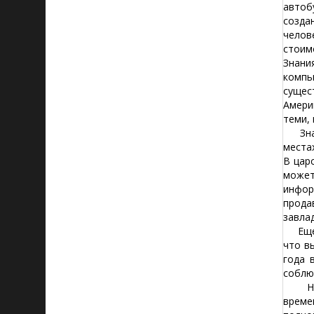
автоб
созда
челов
стоим
Знани
компь
сущес
Амери
теми,
Знани
местах
В цар
может
инфор
прода
завла
Еще о
что в
года 
соблю
Но ес
време