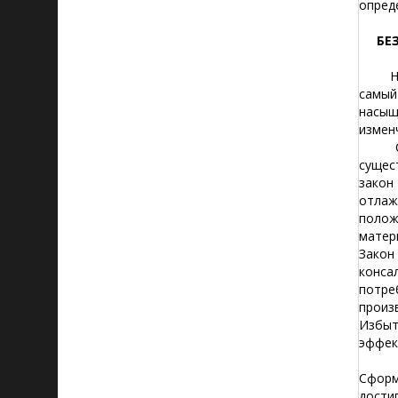
опред
БЕ
Неотч
самый
насыщ
измен
Согла
сущес
закон
отлаж
полож
матер
Закон
конса
потре
произ
Избыт
эффек
Наук
Сформ
дости