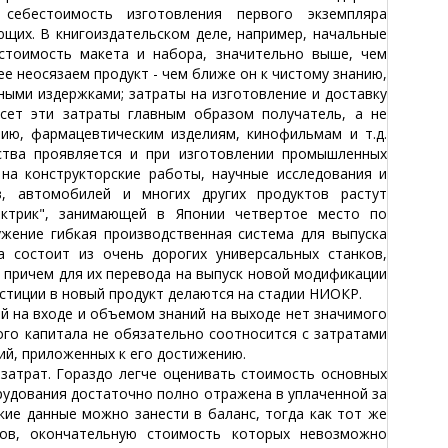
себестоимость изготовления первого экземпляра
щих. В книгоиздательском деле, например, начальные
стоимость макета и набора, значительно выше, чем
е неосязаем продукт - чем ближе он к чистому знанию,
ными издержками; затраты на изготовление и доставку
есет эти затраты главным образом получатель, а не
ию, фармацевтическим изделиям, кинофильмам и т.д.
ства проявляется и при изготовлении промышленных
на конструкторские работы, научные исследования и
в, автомобилей и многих других продуктов растут
ектрик", занимающей в Японии четвертое место по
ужение гибкая производственная система для выпуска
а состоит из очень дорогих универсальных станков,
, причем для их перевода на выпуск новой модификации
естиции в новый продукт делаются на стадии НИОКР.
 на входе и объемом знаний на выходе нет значимого
ого капитала не обязательно соотносится с затратами
ий, приложенных к его достижению.
трат. Гораздо легче оценивать стоимость основных
рудования достаточно полно отражена в уплаченной за
кие данные можно занести в баланс, тогда как тот же
ов, окончательную стоимость которых невозможно