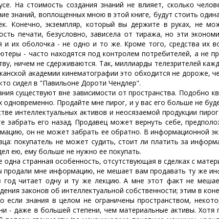
усе. На стоимость создания знаний не влияет, сколько челов
ние знаний, воплощенных мною в этой книге, будут стоить одинак
ек. Конечно, экземпляр, который вы держите в руках, не м
ость печати, безусловно, зависела от тиража, но эти эконо
я и их оболочка - не одно и то же. Кроме того, средства их 
ютеры - часто находятся под контролем потребителей, а не п
тву, ничем не сдерживаются. Так, миллиарды телезрителей каж
канской академии кинематографии это обходится не дороже, че
 кто сидел в "Павильоне Дороти Чендлер".
я существуют вне зависимости от пространства. Подобно ква
 одновременно. Продайте мне пирог, и у вас его больше не буде
стве интеллектуальных активов и неосязаемой продукции пирог
е забрать его назад. Продавец может вернуть себе, предпол
мацию, он не может забрать ее обратно. В информационной эко
вца: покупатель не может судить, стоит ли платить за информа
дел ею, ему больше не нужно ее покупать.
дна странная особенность, отсутствующая в сделках с матери
ы продали мне информацию, не мешает вам продавать ту же ин
в год читает одну и ту же лекцию. А мне этот факт не мешае
дения законов об интеллектуальной собственности; этим в кон
ли знания в целом не ограничены пространством, некотор
ни - даже в большей степени, чем материальные активы. Хотя