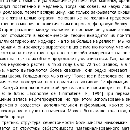
й потери стоимости (за механическую печатную машинку, храня
ходит постепенно и медленно, тогда как совет, на какую ло
и долларов, теряет всякую цену, как только закрывается окош
ла к жизни целые отрасли, основанные на желании предвосх
твенного мнения по политическим вопросам, фондовую биржу.
е различие между знаниями и прочими ресурсами заключае
ория стоимости в экономической теории выводится из понятия
елям сатирик Уилл Роджерс, - а то ее больше не делают". Мы же
 увидим, они зачастую вырастают в цене именно потому, что име
тря на отсутствие надежного способа измерения запасов зн
вают на то, что их объем продолжает увеличиваться. Так, напр
тов неуклонно растет: в 1953 году было 72 тыс. заявок, а в 
ые, часто вытесняются более свежими, они редко исчезают 
сам Шарль Гольдфингер, чью книгу "Полезное и бесполезное: н
мическом поведении нематериальных активов: "Информация
. Каждый вид экономической деятельности производит ее боль
le et le futile: L'Economie de 1'immateriel. P., 1994] При пе
щение запаса нефтепродуктов, но при этом использование з
ременно создается дополнительная информация, как-то: х
нахождение и пункт назначения. Может быть мало талантов, н
-либо прежде.
тьих, структура себестоимости большинства наукоемких тов
ается от структуры себестоимости "материализованного мат