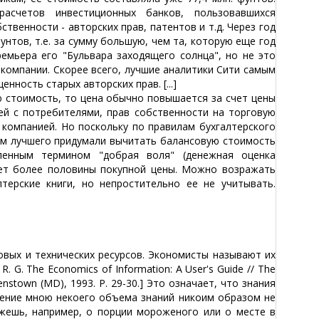
асчетов инвестиционных банков, пользовавшихся
венности - авторских прав, патентов и т.д. Через год
нтов, т.е. за сумму большую, чем та, которую еще год
емьера его "Бульвара заходящего солнца", но не это
компании. Скорее всего, лучшие аналитики Сити самым
ность старых авторских прав. [...]
тоимость, то цена обычно повышается за счет цены
ей с потребителями, прав собственности на торговую
е компанией. Но поскольку по правилам бухгалтерского
ием лучшего придумали вычитать балансовую стоимость
ленным термином "добрая воля" (денежная оценка
ляет более половины покупной цены. Можно возражать
терские книги, но непростительно ее не учитывать.
ых и технических ресурсов. Экономисты называют их
 G. The Economics of Information: A User's Guide // The
enstown (MD), 1993. P. 29-30.] Это означает, что знания
тение мною некоего объема знаний никоим образом не
жешь, например, о порции мороженого или о месте в