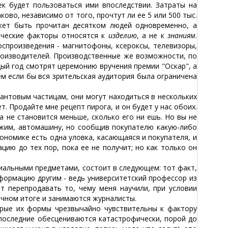
ек будет пользоваться ими впоследствии. Затраты на
ово, независимо от того, прочтут ли ее 5 или 500 тыс.
ожет быть прочитан десятком людей одновременно, а
мические факторы относятся к
изделию
, а не к
знаниям
.
воспроизведения - магнитофоны, ксероксы, телевизоры,
роизводителей. Производственные же возможности, по
дый год смотрят церемонию вручения премии "Оскар", а
м если бы вся зрительская аудитория была ограничена
нтовым частицам, они могут находиться в нескольких
т. Продайте мне рецепт пирога, и он будет у нас обоих.
а не становится меньше, сколько его ни ешь. Но вы не
ожим, автомашину, но сообщив покупателю какую-либо
номике есть одна уловка, касающаяся и покупателя, и
цию до тех пор, пока ее не получит; но как только он
альными предметами, состоит в следующем: тот факт,
формацию другим - ведь университетский профессор из
т перепродавать то, чему меня научили, при условии
ечном итоге и занимаются журналисты.
ые их формы чрезвычайно чувствительны к фактору
 последние обесцениваются катастрофически, порой до