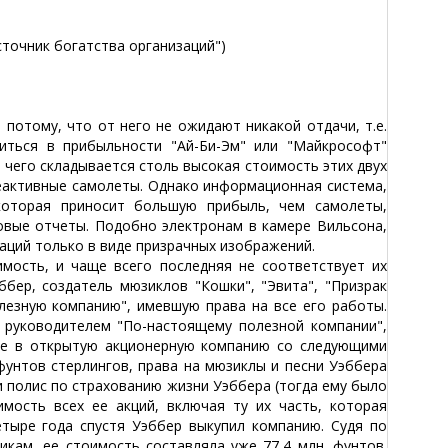
точник богатства организаций")
тому, что от него не ожидают никакой отдачи, т.е.
иться в прибыльности "Ай-Би-Эм" или "Майкрософт"
з чего складывается столь высокая стоимость этих двух
реактивные самолеты. Однако информационная система,
которая приносит большую прибыль, чем самолеты,
овые отчеты. Подобно электронам в камере Вильсона,
аций только в виде призрачных изображений.
ость, и чаще всего последняя не соответствует их
бер, создатель мюзиклов "Кошки", "Эвита", "Призрак
лезную компанию", имевшую права на все его работы.
 руководителем "По-настоящему полезной компании",
ее в открытую акционерную компанию со следующими
фунтов стерлингов, права на мюзиклы и песни Уэббера
и полис по страхованию жизни Уэббера (тогда ему было
ость всех ее акций, включая ту их часть, которая
етыре года спустя Уэббер выкупил компанию. Судя по
икам, ее стоимость составляла уже 77,4 млн. фунтов.