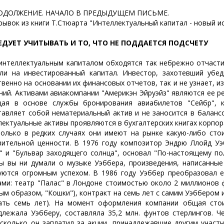
ОЛЖЕНИЕ. НАЧАЛО В ПРЕДЫДУЩЕМ ПИСЬМЕ.
вок из книги Т.Стюарта "Интеллектуальный капитал - новый ис
ЕДУЕТ УЧИТЫВАТЬ И ТО, ЧТО НЕ ПОДДАЕТСЯ ПОДСЧЕТУ
еллектуальным капиталом обходятся так небрежно отчасти по
ли на инвестированный капитал. Инвестор, захотевший убед
твенно на основании их финансовых отчетов, так и не узнает, и
ний. Активами авиакомпании "Америкэн Эйруэйз" являются ее 
ая в основе службы бронирования авиабилетов "Сейбр", 
тавляет собой нематериальный актив и не заносится в баланс
лектуальные активы проявляются в бухгалтерских книгах корпор
о в редких случаях они имеют на рынке какую-либо стоим
вительной ценности. В 1976 году композитор Эндрю Ллойд Уэб
" и "Бульвар заходящего солнца", основал "По-настоящему по
ы вы ни думали о музыке Уэббера, произведения, написанные
уются огромным успехом. В 1986 году Уэббер преобразовал 
ами: театр "Палас" в Лондоне стоимостью около 2 миллионов 
ным образом, "Кошки"), контракт на семь лет с самим Уэббером 
ать семь лет). На момент оформления компании общая стоим
длежала Уэбберу, составляла 35,2 млн. фунтов стерлингов. Ч
 сколько он заплатил за акции, принадлежавшие другим участн