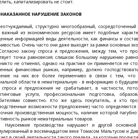
елить, капитализировать не стоит.
ЗНАКАЗАННОЕ НАРУШЕНИЕ ЗАКОНОВ
уждаемый, структурно многообразный, сосредоточенный на
 важный из экономических ресурсов имеет подобные характер
енные информацией виды деятельности, как финансы и соста
чивостью. Очень часто они даже выходят за рамки основных эк
сно закону спроса и предложения, между тем, что произ
твует точка равновесия; слишком большому нарушению равно
 никто не отменял, однако на практике он применяется не сто
енных финансовых рынках, например, должно господствовать
ение на них все более переменчиво в связи с тем, что 
иальной области в нематериальную - в информацию о будущем 
 спроса и предложения не срабатывает, в частности, пото
лтинговые услуги, профессиональная подготовка, образо
бителями совместно. Кто же здесь покупатель, а кто пр
водственные возможности (предложение) часто определяются 
очная производственная мощность, наличие которой пагубно 
тивность рынков нематериальных товаров.
оемкие производства нарушают и другой основной за
улированный в восемнадцатом веке Томасом Мальтусом и Дави
гает в своей деятельности такого предела, за которым продук