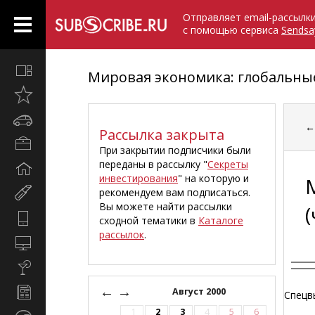
Отправляет email-рассылк
с помощью сервиса
Sendsa
Все
Мировая экономика: глобальны
вместе
Открыто
недавно
Автомобили
Рассылка закрыта
Бизнес
При закрытии подписчики были
и
переданы в рассылку "
Секреты
Дом
карьера
инвестирования
" на которую и
и
рекомендуем вам подписаться.
Мир
семья
Вы можете найти рассылки
женщины
(
Hi-
сходной тематики в
Каталоге
Tech
рассылок
.
Компьютеры
и
Культура,
интернет
стиль
←
→
Новости
Август 2000
жизни
Спецвы
и
1
2
3
4
5
6