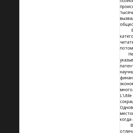
полно
проис
тысяч
вызва
общес
Второ
катег
читат
потом
Несмо
указы
патен
научн
финан
эконо
много
L'Uti
сокра
Однов
место
когда
В-тре
отлич