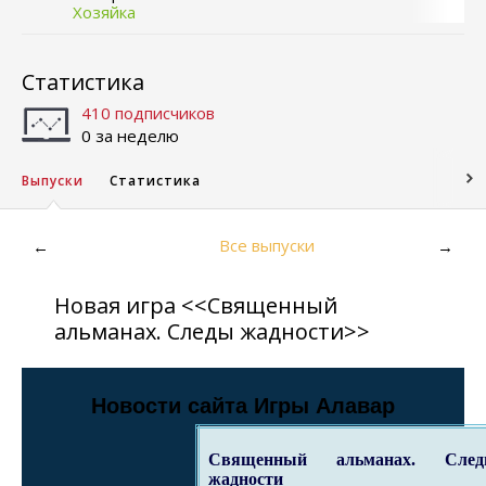
Хозяйка
Статистика
410 подписчиков
0 за неделю
Выпуски
Статистика
Все выпуски
←
→
Новая игра <<Священный
альманах. Следы жадности>>
Новости сайта Игры Алавар
Священный альманах. Сле
жадности