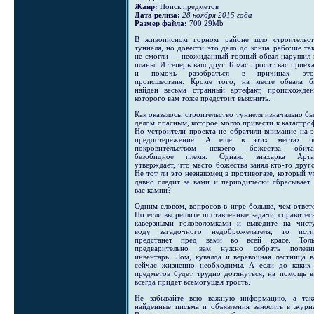
Жанр:
Поиск предметов
Дата релиза:
28 ноября 2015 года
Размер файла:
700.29Mb
В живописном горном районе шло строительст
туннеля, но довести это дело до конца рабочие та
не смогли — неожиданный горный обвал нарушил 
планы. И теперь ваш друг Томас просит вас приех
и помочь разобраться в причинах это
происшествия. Кроме того, на месте обвала б
найден весьма странный артефакт, происхожден
которого вам тоже предстоит выяснить.
Как оказалось, строительство туннеля изначально б
делом опасным, которое могло привести к катастро
Но устроители проекта не обратили внимание на 
предостережение. А еще в этих местах п
покровительством некоего божества обита
безобидное племя. Однако знахарка Арта
утверждает, что место божества занял
кто-то
друго
Не тот ли это незнакомец в противогазе, который 
давно следит за вами и периодически сбрасывает
вас камни?
Одним словом, вопросов в игре больше, чем ответ
Но если вы решите поставленные задачи, справитес
каверзными головоломками и выведите на чист
воду загадочного недоброжелателя, то исти
предстанет пред вами во всей красе. Толь
предварительно вам нужно собрать полезн
инвентарь. Лом, кувалда и веревочная лестница 
сейчас жизненно необходимы. А если до
каких
предметов будет трудно дотянуться, на помощь в
всегда придет всемогущая трость.
Не забывайте всю важную информацию, а так
найденные письма и объявления заносить в журна