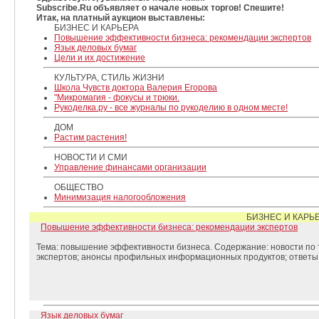
Subscribe.Ru объявляет о начале новых торгов! Спешите!
Итак, на платный аукцион выставлены:
БИЗНЕС И КАРЬЕРА
Повышение эффективности бизнеса: рекомендации экспертов
Язык деловых бумаг
Цели и их достижение
КУЛЬТУРА, СТИЛЬ ЖИЗНИ
Школа Чувств доктора Валерия Егорова
"Микромагия - фокусы и трюки.
Рукоделка.ру - все журналы по рукоделию в одном месте!
ДОМ
Растим растения!
НОВОСТИ И СМИ
Управление финансами организации
ОБЩЕСТВО
Минимизация налогообложения
БИЗНЕС И КАРЬ
Повышение эффективности бизнеса: рекомендации экспертов
Тема: повышение эффективности бизнеса. Содержание: новости по
экспертов; анонсы профильных информационных продуктов; ответы
Язык деловых бумаг