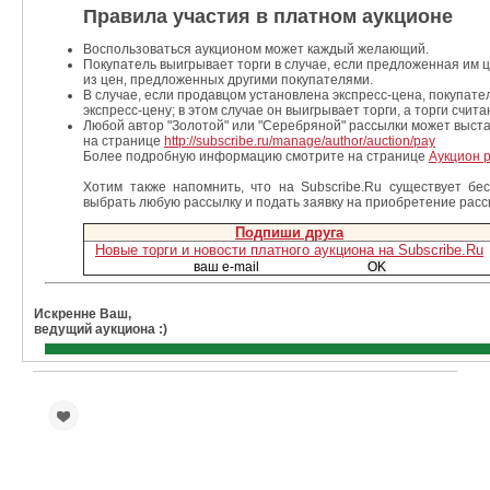
Правила участия в платном аукционе
Воспользоваться аукционом может каждый желающий.
Покупатель выигрывает торги в случае, если предложенная им
из цен, предложенных другими покупателями.
В случае, если продавцом установлена экспресс-цена, покупате
экспресс-цену; в этом случае он выигрывает торги, а торги счит
Любой автор "Золотой" или "Серебряной" рассылки может выста
на странице
http://subscribe.ru/manage/author/auction/pay
Более подробную информацию смотрите на странице
Аукцион р
Хотим также напомнить, что на Subscribe.Ru существует б
выбрать любую рассылку и подать заявку на приобретение расс
Подпиши друга
Новые торги и новости платного аукциона на Subscribe.Ru
Искренне Ваш,
ведущий аукциона :)