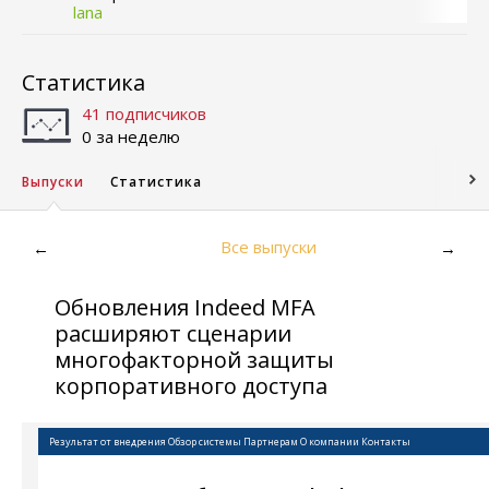
lana
Статистика
41 подписчиков
0 за неделю
Выпуски
Статистика
Все выпуски
←
→
Обновления Indeed MFA
расширяют сценарии
многофакторной защиты
корпоративного доступа
Результат от внедрения
Обзор системы
Партнерам
О компании
Контакты