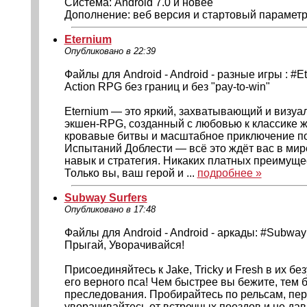
Система: Android 7.0 и новее
Дополнение: веб версия и стартовый параметр 
Eternium
Опубликовано в 22:39
Файлы для Android - Android - разные игры : #E
Action RPG без границ и без "pay-to-win"
Eternium — это яркий, захватывающий и визу
экшен-RPG, созданный с любовью к классике ж
кровавые битвы и масштабное приключение по
Испытаний Доблести — всё это ждёт вас в мире
навык и стратегия. Никаких платных преимущес
Только вы, ваш герой и ...
подробнее »
Subway Surfers
Опубликовано в 17:48
Файлы для Android - Android - аркады: #Subway 
Прыгай, Уворачивайся!
Присоединяйтесь к Jake, Tricky и Fresh в их бе
его верного пса! Чем быстрее вы бежите, тем 
преследования. Пробирайтесь по рельсам, пер
уворачивайтесь от встречных поездов и не дав