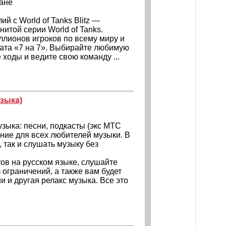
ане
й с World of Tanks Blitz —
итой серии World of Tanks.
ллионов игроков по всему миру и
ата «7 на 7». Выбирайте любимую
 ходы и ведите свою команду ...
зыка)
зыка: песни, подкасты (экс МТС
ние для всех любителей музыки. В
 так и слушать музыку без
ов на русском языке, слушайте
ограничений, а также вам будет
и и другая релакс музыка. Все это