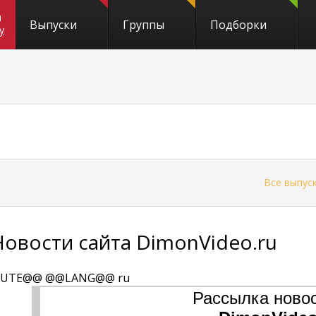
и
Выпуски
Группы
Подборки
y
←
Все выпус
Новости сайта DimonVideo.ru
UTE@@ @@LANG@@ ru
Рассылка новос