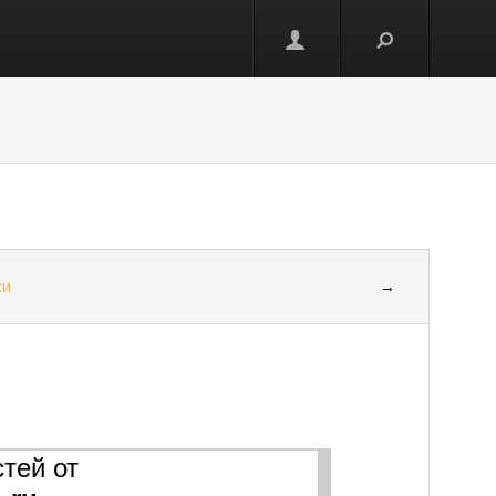
ки
→
тей от