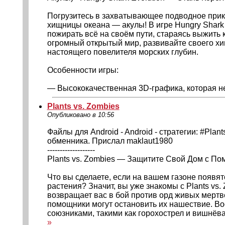
Погрузитесь в захватывающее подводное прик
хищницы океана — акулы! В игре Hungry Shark E
пожирать всё на своём пути, стараясь выжить
огромный открытый мир, развивайте своего хи
настоящего повелителя морских глубин.
Особенности игры:
— Высококачественная 3D-графика, которая не
Plants vs. Zombies
Опубликовано в 10:56
Файлы для Android - Android - стратегии: #Plant
обменника. Прислал maklaut1980
-------------------
Plants vs. Zombies — Защитите Свой Дом с По
Что вы сделаете, если на вашем газоне появя
растения? Значит, вы уже знакомы с Plants vs.
возвращает вас в бой против орд живых мертв
помощники могут остановить их нашествие. 
союзниками, такими как горохострел и вишнёвая 
»