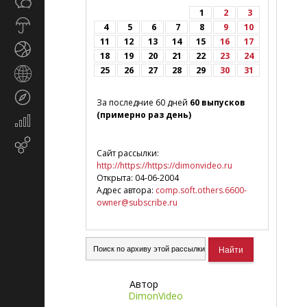
Общество
СМИ
1
2
3
Прогноз
4
5
6
7
8
9
10
погоды
11
12
13
14
15
16
17
Спорт
18
19
20
21
22
23
24
25
26
27
28
29
30
31
Страны
и
Туризм
регионы
За последние 60 дней
60 выпусков
(примерно раз день)
Экономика
и
Email-
финансы
Сайт рассылки:
маркетинг
http://https://https://dimonvideo.ru
Открыта: 04-06-2004
Адрес автора:
comp.soft.others.6600-
owner@subscribe.ru
Автор
DimonVideo