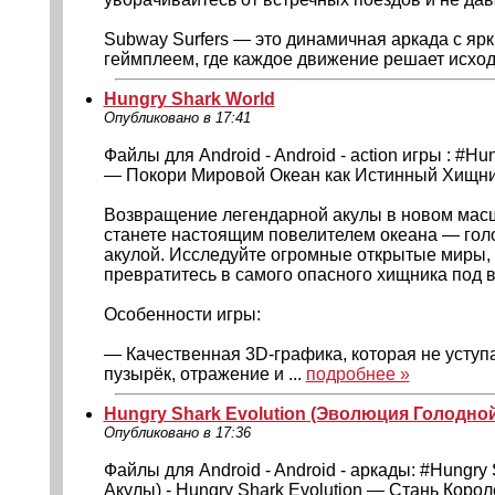
Subway Surfers — это динамичная аркада с я
геймплеем, где каждое движение решает исход з
Hungry Shark World
Опубликовано в 17:41
Файлы для Android - Android - action игры : #Hu
— Покори Мировой Океан как Истинный Хищн
Возвращение легендарной акулы в новом масшт
станете настоящим повелителем океана — гол
акулой. Исследуйте огромные открытые миры, 
превратитесь в самого опасного хищника под 
Особенности игры:
— Качественная 3D-графика, которая не усту
пузырёк, отражение и ...
подробнее »
Hungry Shark Evolution (Эволюция Голодно
Опубликовано в 17:36
Файлы для Android - Android - аркады: #Hungry
Акулы) - Hungry Shark Evolution — Стань Коро