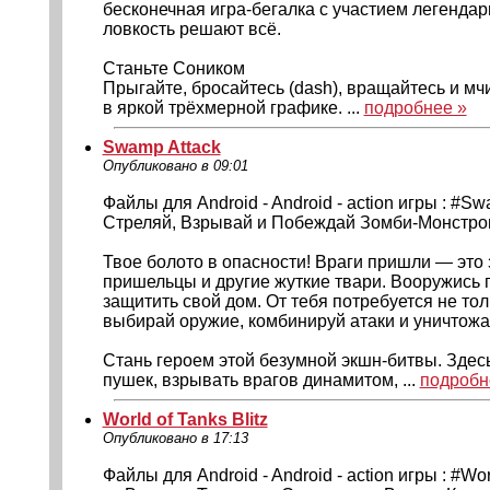
бесконечная игра-бегалка с участием легендар
ловкость решают всё.
Станьте Соником
Прыгайте, бросайтесь (dash), вращайтесь и мч
в яркой трёхмерной графике. ...
подробнее »
Swamp Attack
Опубликовано в 09:01
Файлы для Android - Android - action игры : #S
Стреляй, Взрывай и Побеждай Зомби-Монстро
Твое болото в опасности! Враги пришли — это
пришельцы и другие жуткие твари. Вооружись 
защитить свой дом. От тебя потребуется не тол
выбирай оружие, комбинируй атаки и уничтож
Стань героем этой безумной экшн-битвы. Здес
пушек, взрывать врагов динамитом, ...
подробн
World of Tanks Blitz
Опубликовано в 17:13
Файлы для Android - Android - action игры : #World