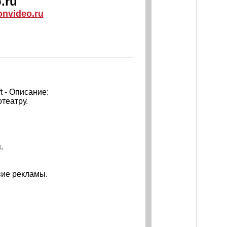
.ru
onvideo.ru
t - Описание:
театру.
.
вие рекламы.