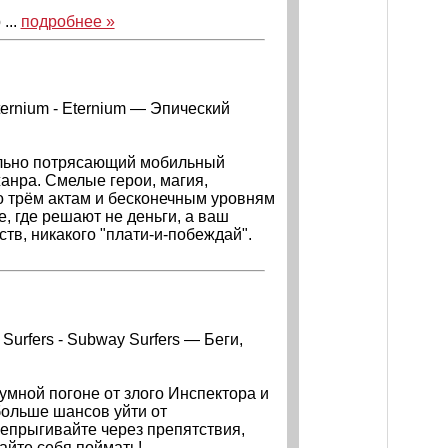
...
подробнее »
ternium - Eternium — Эпический
ально потрясающий мобильный
анра. Смелые герои, магия,
 трём актам и бесконечным уровням
, где решают не деньги, а ваш
тв, никакого "плати-и-побеждай".
Surfers - Subway Surfers — Беги,
зумной погоне от злого Инспектора и
больше шансов уйти от
епрыгивайте через препятствия,
айте себя поймать!