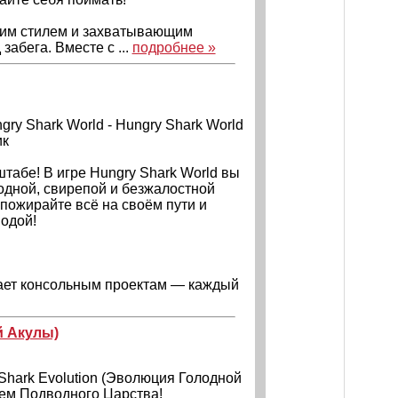
рким стилем и захватывающим
абега. Вместе с ...
подробнее »
ngry Shark World - Hungry Shark World
ик
абе! В игре Hungry Shark World вы
одной, свирепой и безжалостной
пожирайте всё на своём пути и
водой!
пает консольным проектам — каждый
й Акулы)
 Shark Evolution (Эволюция Голодной
лем Подводного Царства!