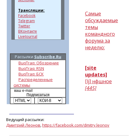
Трансляции:
Самые
Facebook
обсуждаемые
Telegram
Twitter
темы
ВКонтакте
командного
LiveJournal
форума за
неделю:
Рассылки
Subscribe.Ru
BuqTraq: Обозрение
[site
BuqTraq: RSN
BuqTraq: БСК
updates]
Распределенные
[lj] нфшное
системы
[445]
Ведущий рассылки:
Дмитрий Леонов
,
https://facebook.com/dmitry.leonov