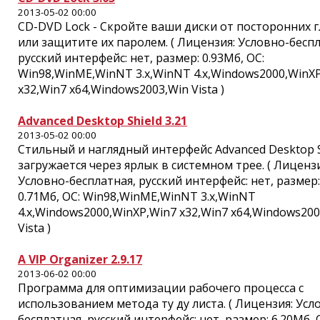
2013-05-02 00:00
CD-DVD Lock - Скройте ваши диски от посторонних г
или защитите их паролем. ( Лицензия: Условно-беспл
русский интерфейс: нет, размер: 0.93Мб, ОС:
Win98,WinME,WinNT 3.x,WinNT 4.x,Windows2000,WinX
x32,Win7 x64,Windows2003,Win Vista )
Advanced Desktop Shield 3.21
2013-05-02 00:00
Стильный и наглядный интерфейс Advanced Desktop S
загружается через ярлык в системном трее. ( Лицензи
Условно-бесплатная, русский интерфейс: нет, размер:
0.71Мб, ОС: Win98,WinME,WinNT 3.x,WinNT
4.x,Windows2000,WinXP,Win7 x32,Win7 x64,Windows200
Vista )
A VIP Organizer 2.9.17
2013-06-02 00:00
Программа для оптимизации рабочего процесса с
использованием метода ту ду листа. ( Лицензия: Усл
бесплатная, русский интерфейс: нет, размер: 6.20Мб, 