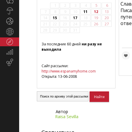
Общество
СМИ
Слав
1
2
3
4
5
6
Писа
Прогноз
7
8
9
10
11
12
13
путе
погоды
14
15
16
17
18
19
20
Спорт
отве
21
22
23
24
25
26
27
28
29
30
31
Страны
и
Туризм
регионы
За последние 60 дней
ни разу не
выходила
Экономика
и
Email-
финансы
Сайт рассылки:
маркетинг
http://www.espanamyhome.com
Открыта: 13-06-2008
Автор
Raisa Sevilla