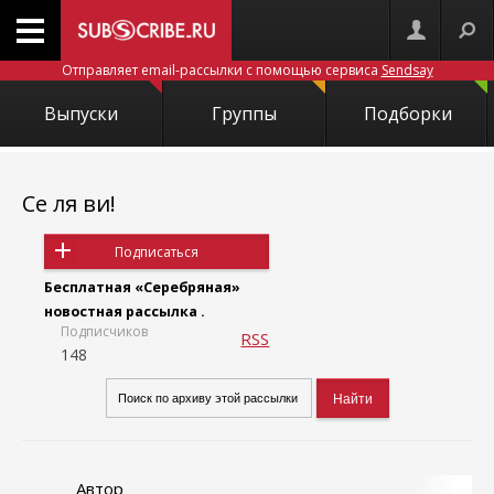
Отправляет email-рассылки с помощью сервиса
Sendsay
Выпуски
Группы
Подборки
Се ля ви!
Подписаться
Бесплатная «Серебряная»
новостная рассылка .
Подписчиков
RSS
148
Автор