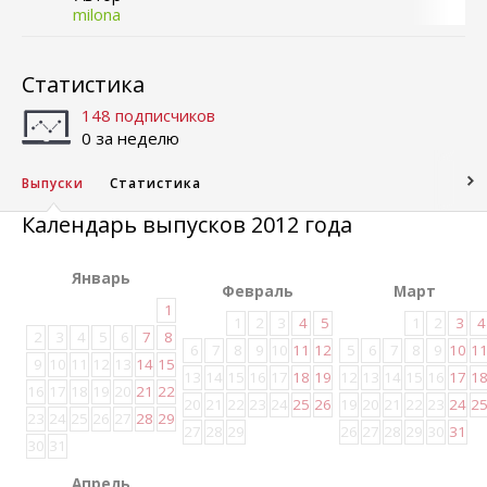
milona
Статистика
148 подписчиков
0 за неделю
Выпуски
Статистика
Календарь выпусков 2012 года
Январь
Февраль
Март
1
1
2
3
4
5
1
2
3
4
2
3
4
5
6
7
8
6
7
8
9
10
11
12
5
6
7
8
9
10
1
9
10
11
12
13
14
15
13
14
15
16
17
18
19
12
13
14
15
16
17
1
16
17
18
19
20
21
22
20
21
22
23
24
25
26
19
20
21
22
23
24
2
23
24
25
26
27
28
29
27
28
29
26
27
28
29
30
31
30
31
Апрель