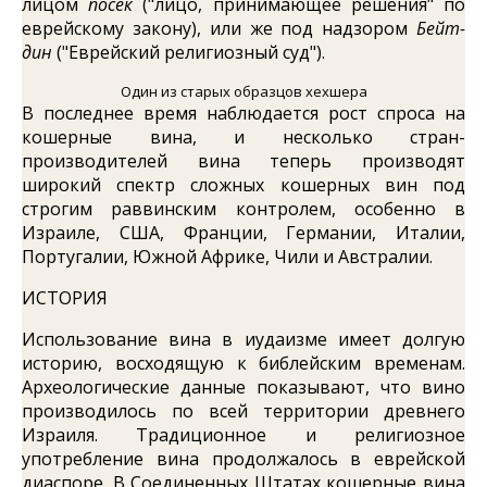
лицом
посек
("лицо, принимающее решения" по
еврейскому закону), или же под надзором
Бейт-
дин
("Еврейский религиозный суд").
Один из старых образцов хехшера
В последнее время наблюдается рост спроса на
кошерные вина, и несколько стран-
производителей вина теперь производят
широкий спектр сложных кошерных вин под
строгим раввинским контролем, особенно в
Израиле, США, Франции, Германии, Италии,
Португалии, Южной Африке, Чили и Австралии.
ИСТОРИЯ
Использование вина в иудаизме имеет долгую
историю, восходящую к библейским временам.
Археологические данные показывают, что вино
производилось по всей территории древнего
Израиля. Традиционное и религиозное
употребление вина продолжалось в еврейской
диаспоре. В Соединенных Штатах кошерные вина