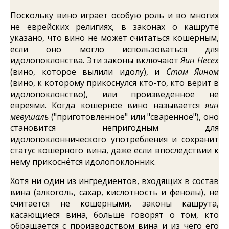
Поскольку вино играет особую роль и во многих
не еврейских религиях, в законах о кашруте
указано, что вино не может считаться кошерным,
если оно могло использоваться для
идолопоклонства. Эти законы включают
Яин Несех
(вино, которое вылили идолу), и
Стам Яином
(вино, к которому прикоснулся кто-то, кто верит в
идолопоклонство), или произведенное не
евреями. Когда кошерное вино называется
яин
мевушаль
("приготовленное" или "сваренное"), оно
становится непригодным для
идолопоклоннического употребления и сохранит
статус кошерного вина, даже если впоследствии к
нему прикоснётся идолопоклонник.
Хотя ни один из ингредиентов, входящих в состав
вина (алкоголь, сахар, кислотность и фенолы), не
считается не кошерными, законы кашрута,
касающиеся вина, больше говорят о том, кто
обращается с производством вина и из чего его