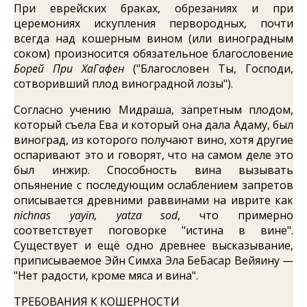
При еврейских браках, обрезаниях и при
церемониях искупления первородных, почти
всегда над кошерным вином (или виноградным
соком) произносится обязательное благословение
Борей При ХаГафен
("Благословен Ты, Господи,
сотворивший плод виноградной лозы").
Согласно учению Мидраша, запретным плодом,
который съела Ева и который она дала Адаму, был
виноград, из которого получают вино, хотя другие
оспаривают это и говорят, что на самом деле это
был инжир. Способность вина вызывать
опьянение с последующим ослаблением запретов
описывается древними раввинами на иврите как
nichnas yayin, yatza sod
, что примерно
соответствует поговорке "истина в вине".
Существует и ещё одно древнее высказывание,
приписываемое Эйн Симха Эла БеБасар Вейяину —
"Нет радости, кроме мяса и вина".
ТРЕБОВАНИЯ К КОШЕРНОСТИ