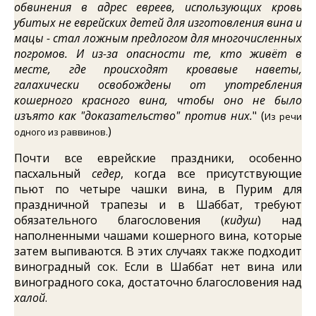
обвинения в адрес евреев, использующих кровь
убитых не еврейских детей для изготовления вина и
мацы - стал ложным предлогом для многочисленных
погромов. И из-за опасности те, кто живёт в
месте, где происходят кровавые наветы,
галахически
освобождены от употребления
кошерного красного вина, чтобы оно не было
изъято как "доказательство" против них.
" (
Из речи
)
одного из раввинов.
Почти все еврейские праздники, особенно
пасхальный
седер
, когда все присутствующие
пьют по четыре чашки вина, в Пурим для
праздничной трапезы и в Шаббат, требуют
обязательного благословения (
кидуш
) над
наполненными чашами кошерного вина, которые
затем выпиваются. В этих случаях также подходит
виноградный сок. Если в Шаббат нет вина или
виноградного сока, достаточно благословения над
халой
.