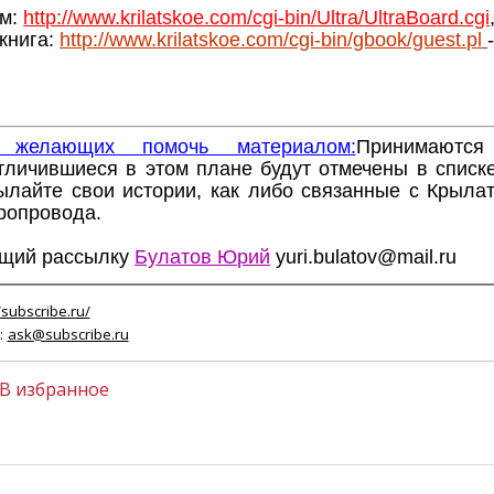
м:
http://www.krilatskoe.com/cgi-bin/Ultra/UltraBoard.cgi
книга
:
http://www.krilatskoe.com/cgi-bin/gbook/guest.pl
 желающих помочь материалом:
Принимаются
тличившиеся в этом плане будут отмечены в списке
ылайте свои истории, как либо связанные с Крылат
ропровода.
щий pассылку
Булатов Юрий
yuri.bulatov@mail.ru
/subscribe.ru/
:
ask@subscribe.ru
В избранное