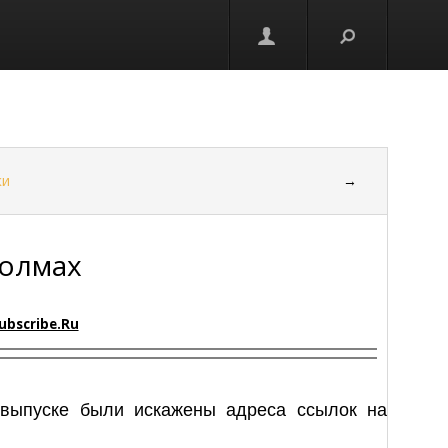
ки
→
холмах
ubscribe.Ru
 выпуске были искажены адреса ссылок на