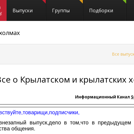
и
Выпуски
Группы
Подборки
y
 холмах
←
Все выпус
Все о Крылатском и крылатских 
Информационный Канал
S
вствуйте,товарищи,подписчики,
внезапный выпуск,дело в том,что в предыдущем
ства общения.