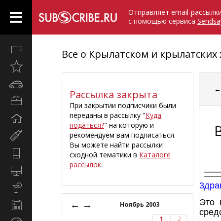
Отправляет email-рассылк
с помощью сервиса
Sendsa
Все
Все о Крылатском и крылатских
вместе
Открыто
недавно
Автомобили
Рассылка закрыта
Бизнес
При закрытии подписчики были
и
переданы в рассылку "
Куда
Дом
карьера
податься?
" на которую и
и
рекомендуем вам подписаться.
Мир
семья
Вы можете найти рассылки
женщины
Hi-
сходной тематики в
Каталоге
Tech
рассылок
.
Компьютеры
и
3дра
Культура,
интернет
стиль
Это 
←
→
Новости
Ноябрь 2003
жизни
сред
и
1
2