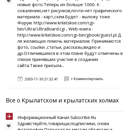
новые фото.Теперь их больше 1000. К
сожалению,нет рисунков,почти нет графического
материала - карт,схем.Будет - выложу тоже.
Форум: http://www.krilatskoe.com/cgi-
bin/Ultra/UltraBoard.cgi , Web-книга :
http://www.krilatskoe.com/cgi-bin/gbook/guest.pl Д
ля желающих помочь материалом: Принимаются
фото, ссылки ,статьи, рассказы,видео и
др.Отличившиеся в этом плане будут отмечены в
списке принявших участие в создании
сайта.Также присыла...
+ Комментировать
2003-11-30 21:32:41
Все о Крылатском и крылатских холмах
Информационный Канал Subscribe.Ru
3дравствуйте,товарищи,подписчики, cнова
фотографии.Порыскал по местам,объектам и