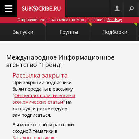
Отправляет email-рассылки с помощью сервиса
Sendsay
Выпуски
Группы
Подборки
Международное Информационное
агентство "Тренд"
Рассылка закрыта
При закрытии подписчики
были переданы в рассылку
"
Общество: политические и
экономические статьи
" на
которую и рекомендуем
вам подписаться.
Вы можете найти рассылки
сходной тематики в
Каталоге рассылок
.