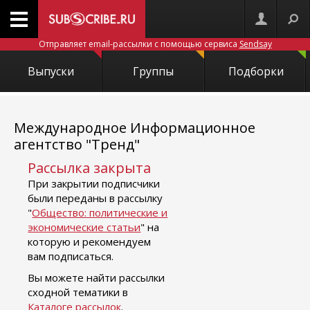
Отправляет email-рассылки с помощью сервиса
Sendsay
Выпуски
Группы
Подборки
Международное Информационное
агентство "Тренд"
Рассылка закрыта
При закрытии подписчики
были переданы в рассылку
"
Общество: политические и
экономические статьи
" на
которую и рекомендуем
вам подписаться.
Вы можете найти рассылки
сходной тематики в
Каталоге рассылок
.