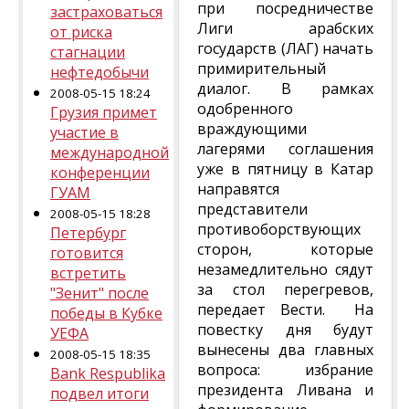
при посредничестве
застраховаться
Лиги арабских
от риска
государств (ЛАГ) начать
стагнации
примирительный
нефтедобычи
диалог. В рамках
2008-05-15 18:24
одобренного
Грузия примет
враждующими
участие в
лагерями соглашения
международной
уже в пятницу в Катар
конференции
направятся
ГУАМ
представители
2008-05-15 18:28
противоборствующих
Петербург
сторон, которые
готовится
незамедлительно сядут
встретить
за стол перегревов,
"Зенит" после
передает Вести. На
победы в Кубке
повестку дня будут
УЕФА
вынесены два главных
2008-05-15 18:35
вопроса: избрание
Bank Respublika
президента Ливана и
подвел итоги