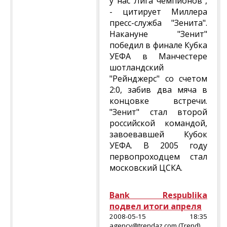
у нас Лига чемпионов",
- цитирует Миллера
пресс-служба "Зенита".
Накануне "Зенит"
победил в финале Кубка
УЕФА в Манчестере
шотландский
"Рейнджерс" со счетом
2:0, забив два мяча в
концовке встречи.
"Зенит" стал второй
российской командой,
завоевавшей Кубок
УЕФА. В 2005 году
первопроходцем стал
московский ЦСКА.
Bank Respublika
подвел итоги апреля
2008-05-15 18:35
agency@trendaz.com (Trend)