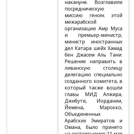
накануне. Возглавили
посредническую
миссию генсек этой
межарабской
организации Амр Муса
и премьер-министр,
министр иностранных
дел Катара шейх Хамад
бен Джасем Аль Тани.
Решение направить в
ливанскую столицу
делегацию специально
созданного комитета, в
который также вошли
главы МИД Алжира,
Джибути, Иордании,
Йемена, Марокко,
Объединенных
Арабских Эмиратов и
Омана, было принято
на состоявшемся 11 мая