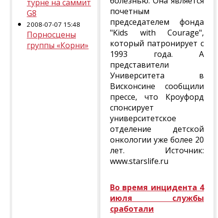
болезнью. Она является
турне на саммит
почетным
G8
председателем фонда
2008-07-07 15:48
"Kids with Courage",
Порносцены
который патронирует с
группы «Корни»
1993 года. А
представители
Университета в
Висконсине сообщили
прессе, что Кроуфорд
спонсирует
университетское
отделение детской
онкологии уже более 20
лет. Источник:
www.starslife.ru
Во время инцидента 4
июля службы
сработали