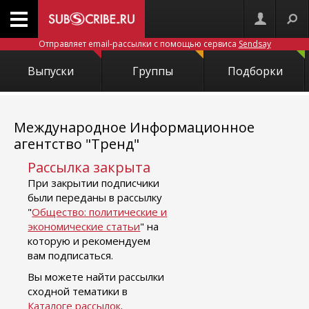
Отправляет email-рассылки с помощью сервиса
Sendsay
Выпуски
Группы
Подборки
Международное Информационное
агентство "Тренд"
Рассылка закрыта
При закрытии подписчики
были переданы в рассылку
"
Общество: политические и
экономические статьи
" на
которую и рекомендуем
вам подписаться.
Вы можете найти рассылки
сходной тематики в
Каталоге рассылок
.