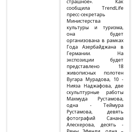
страшное». Как
сообщила TrendLife
пресс-секретарь
Министерства
культуры и туризма,
она будет
организована в рамках
Года Азербайджана в
Германии. На
экспозиции будет
представлено 18
живописных полотен
Вугара Мурадова, 10 -
Нияза Наджафова, две
скульптурные работы
Махмуда Рустамова,
одна - Теймура
Рустамова, девять
фотографий Санана
Алескерова, десять -
Рены Эфенди, одна –