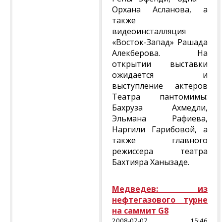
Орхана Асланова, а
также
видеоинсталляция
«Восток-Запад» Рашада
Алекберова. На
открытии выставки
ожидается и
выступление актеров
Театра пантомимы:
Бахруза Ахмедли,
Эльмана Рафиева,
Наргили Гарибовой, а
также главного
режиссера театра
Бахтияра Ханызаде.
Медведев: из
нефтегазового турне
на саммит G8
2008-07-07 15:46