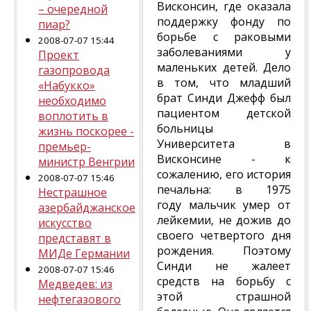
Висконсин, где оказала
– очередной
поддержку фонду по
пиар?
борьбе с раковыми
2008-07-07 15:44
заболеваниями у
Проект
маленьких детей. Дело
газопровода
в том, что младший
«Набукко»
брат Синди Джефф был
необходимо
пациентом детской
воплотить в
больницы
жизнь поскорее -
Университета в
премьер-
Висконсине - к
министр Венгрии
сожалению, его история
2008-07-07 15:46
печальна: в 1975
Нестрашное
году мальчик умер от
азербайджанское
лейкемии, не дожив до
искусство
своего четвертого дня
представят в
рождения. Поэтому
МИДе Германии
Синди не жалеет
2008-07-07 15:46
средств на борьбу с
Медведев: из
этой страшной
нефтегазового