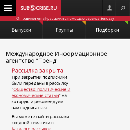
Отправляет email-рассылки с помощью сервиса
Sendsay
Выпуски
Группы
Подборки
Международное Информационное
агентство "Тренд"
Рассылка закрыта
При закрытии подписчики
были переданы в рассылку
"
Общество: политические и
экономические статьи
" на
которую и рекомендуем
вам подписаться.
Вы можете найти рассылки
сходной тематики в
Каталоге рассылок
.