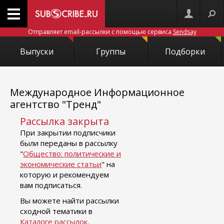
Отправляет email-рассылки с помощью сервиса
Sendsay
Выпуски
Группы
Подборки
Международное Информационное
агентство "Тренд"
Рассылка закрыта
При закрытии подписчики
были переданы в рассылку
"
Общество: политические и
экономические статьи
" на
которую и рекомендуем
вам подписаться.
Вы можете найти рассылки
сходной тематики в
Каталоге рассылок
.