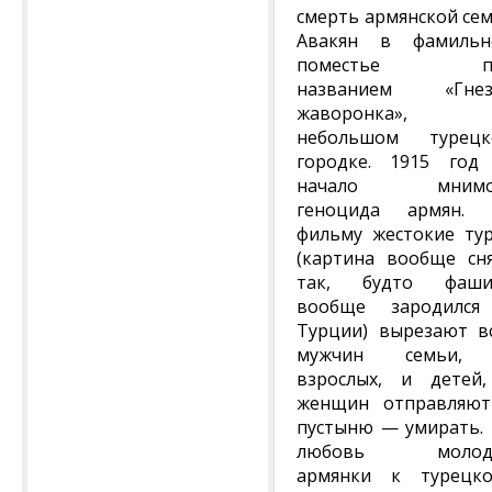
смерть армянской се
Авакян в фамильн
поместье п
названием «Гнез
жаворонка»,
небольшом турецк
городке. 1915 го
начало мнимо
геноцида армян. 
фильму жестокие ту
(картина вообще сн
так, будто фаши
вообще зародился
Турции) вырезают в
мужчин семьи,
взрослых, и детей
женщин отправляю
пустыню — умирать.
любовь молод
армянки к турецк