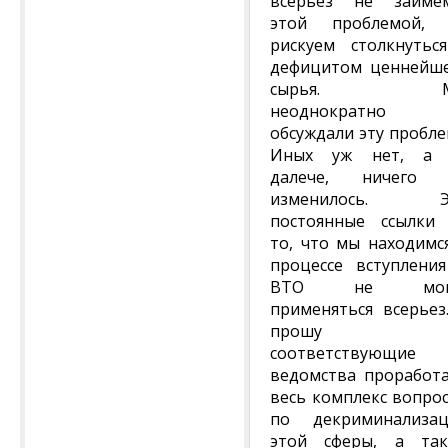
всерьез не займе
этой проблемой, 
рискуем столкнутьс
дефицитом ценнейш
сырья. М
неоднократно
обсуждали эту пробле
Иных уж нет, а 
далече, ничего 
изменилось. Э
постоянные ссылки
то, что мы находимс
процессе вступлени
ВТО не мог
применяться всерьез
прошу
соответствующие
ведомства проработ
весь комплекс вопро
по декриминализа
этой сферы, а та