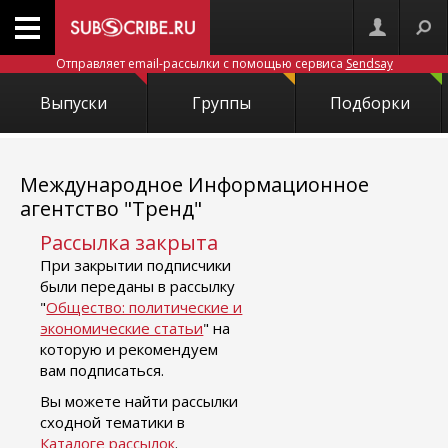
Отправляет email-рассылки с помощью сервиса
Sendsay
Выпуски
Группы
Подборки
Международное Информационное
агентство "Тренд"
Рассылка закрыта
При закрытии подписчики
были переданы в рассылку
"
Общество: политические и
экономические статьи
" на
которую и рекомендуем
вам подписаться.
Вы можете найти рассылки
сходной тематики в
Каталоге рассылок
.