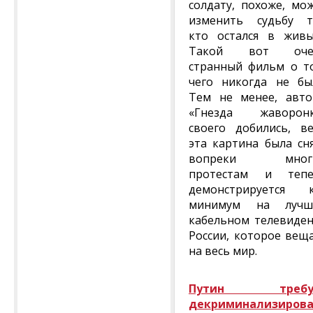
солдату, похоже, мо
изменить судьбу т
кто остался в жив
Такой вот оче
странный фильм о т
чего никогда не бы
Тем не менее, авт
«Гнезда жаворонк
своего добились, в
эта картина была сн
вопреки мног
протестам и тепе
демонстрируется 
минимум на лучш
кабельном телевиде
России, которое вещ
на весь мир.
Путин требу
декриминализиров