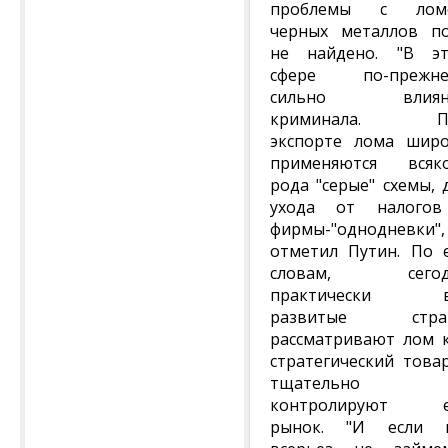
проблемы с лом
черных металлов п
не найдено. "В э
сфере по-прежне
сильно влиян
криминала. П
экспорте лома шир
применяются всяк
рода "серые" схемы, 
ухода от налогов
фирмы-"однодневки"
отметил Путин. По 
словам, сегод
практически в
развитые стра
рассматривают лом 
стратегический това
тщательно
контролируют е
рынок. "И если 