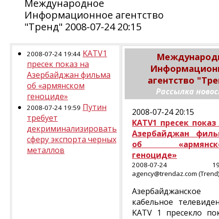
Международное
Информационное агентство
"Тренд" 2008-07-24 20:15
KATV1
2008-07-24 19:44
Международ
пресек показ на
Информацион
Азербайджан фильма
агентство "Тре
об «армянском
Рассылка ново
геноциде»
Путин
2008-07-24 19:59
2008-07-24 20:15
требует
KATV1 пресек показ
декриминализировать
Азербайджан филь
сферу экспорта черных
об «армянск
металлов
геноциде»
2008-07-24 19:
agency@trendaz.com (Trend
Азербайджанское
кабельное телевиде
KATV 1 пресекло по