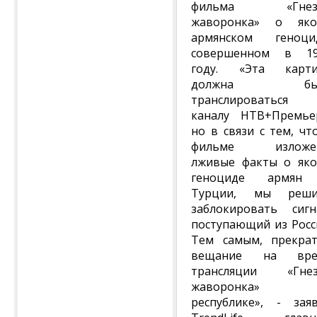
фильма «Гнез
жаворонка» о яко
армянском геноци
совершенном в 19
году. «Эта карти
должна бы
транслироваться 
каналу НТВ+Премье
но в связи с тем, чт
фильме изложе
лживые факты о як
геноциде армян
Турции, мы реши
заблокировать сигн
поступающий из Росс
Тем самым, прекра
вещание на вре
трансляции «Гнез
жаворонка»
республике», - зая