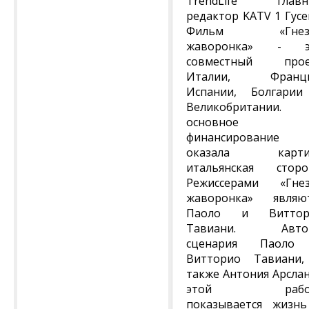
TrendLife главн
редактор KATV 1 Гусе
Фильм «Гнез
жаворонка» - э
совместный прое
Италии, Франци
Испании, Болгари
Великобритании. 
основное
финансирование
оказала карти
итальянская сторо
Режиссерами «Гне
жаворонка» являю
Паоло и Виттор
Тавиани. Авто
сценария Паоло
Витторио Тавиани
также Антония Арслан
этой рабо
показывается жизн