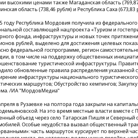
и высокими ценами также Магаданская область (769,87 р
инская область (738,46 рубля) и Республика Саха (673,83 
25 году Республика Мордовия получила из федеральног
ональной составляющей нацпроекта «Туризм и гостепр
рного фонда, инфраструктуры и новых точек притяжен
ионов рублей, выделено для достижения целевых показ
асно федеральной госпрограмме, регион самостоятельн
идии, в том числе на поддержку общественных инициат
ршенствование туристической инфраструктуры. Правите
рдило обновленные правила распределения указанной су
ирение инфраструктуры национального туристического
стических маршрутов; Обустройство кемпингов; Закупк
зма. /ИА "МордовМедиа"
апреля в Рузаевке на полтора года закрыли на капита
одемьяновской. На это время местные власти вместе с
енный объезд через село Татарская Пишля и Северный о
мобилей. Особые неудобства вызвал общественный тра
рванными»: часть маршруток курсирует по верхней част