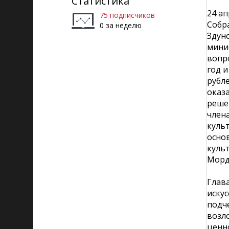
Статистика
24 а
75 подписчиков
Собр
0 за неделю
Здун
мини
вопр
год и
рубле
оказ
реше
член
культ
осно
куль
Мордо
Глав
искус
подч
возл
ценн