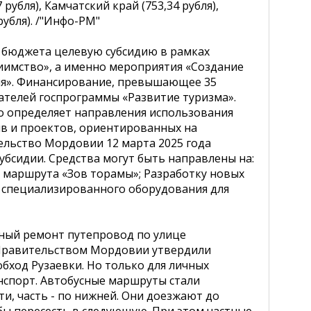
убля), Камчатский край (753,34 рубля),
рубля). /"Инфо-РМ"
о бюджета целевую субсидию в рамках
иимство», а именно мероприятия «Создание
ия». Финансирование, превышающее 35
ателей госпрограммы «Развитие туризма».
о определяет направления использования
ив и проектов, ориентированных на
льство Мордовии 12 марта 2025 года
бсидии. Средства могут быть направлены на:
 маршрута «Зов торамы»; Разработку новых
у специализированного оборудования для
льный ремонт путепровод по улице
 Правительством Мордовии утвердили
бход Рузаевки. Но только для личных
нспорт. Автобусные маршруты стали
и, часть - по нижней. Они доезжают до