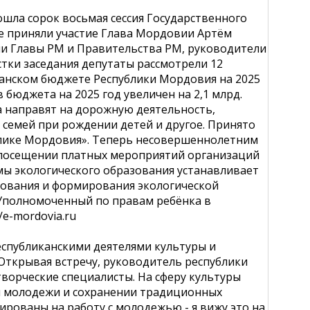
шла сорок восьмая сессия Государственного
те приняли участие Глава Мордовии Артём
ии Главы РМ и Правительства РМ, руководители
тки заседания депутаты рассмотрели 12
канском бюджете Республики Мордовия на 2025
 бюджета на 2025 год увеличен на 2,1 млрд.
ва направят на дорожную деятельность,
семей при рождении детей и другое. Принято
блике Мордовия». Теперь несовершеннолетним
 посещении платных мероприятий организаций
емы экологического образования устанавливает
зования и формирования экологической
 Уполномоченный по правам ребёнка в
e-mordovia.ru
еспубликанскими деятелями культуры и
 Открывая встречу, руководитель республики
ворческие специалисты. На сферу культуры
и молодежи и сохранении традиционных
рованы на работу с молодежью - я вижу это на