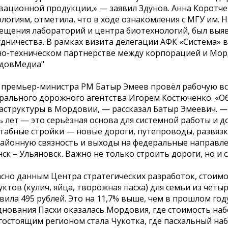
вационной продукции,» — заявил Здунов. Анна Коротче
логиям, отметила, что в ходе ознакомления с МГУ им. Н
сещения лабораторий и центра биотехнологий, был выя
удничества. В рамках визита делегации АФК «Система»
но-техническом партнерстве между корпорацией и Мор
довМедиа"
 премьер-министра РМ Батыр Эмеев провёл рабочую вс
рального дорожного агентства Игорем Костюченко. «О
аструктуры в Мордовии, — рассказал Батыр Эмеевич. —
 лет — это серьёзная основа для системной работы и д
табные стройки — новые дороги, путепроводы, развязки
айонную связность и выходы на федеральные направлен
ск – Ульяновск. Важно не только строить дороги, но и сл
асно данным Центра стратегических разработок, стоим
ктов (кулич, яйца, творожная пасха) для семьи из четыр
вила 495 рублей. Это на 11,7% выше, чем в прошлом г
нования Пасхи оказалась Мордовия, где стоимость набо
остоящим регионом стала Чукотка, где пасхальный набо