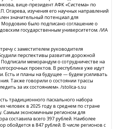
нкова, вице-президент АФК «Система» по
.П. Огарева, изучения его научных направлений
влен значительный потенциал для
 в Мордовию было подписано соглашение о
довским государственным университетом. /ИА
тречу с заместителем руководителя
бсудили перспективы развития дорожной
 Подписали меморандум о сотрудничестве на
олгосрочных проектов. В республике уже идут
. Есть и планы на будущее — будем усиливать
ия. Также говорили о состоянии трассы
едить за их состоянием». /stolica-s.su
ость традиционного пасхального набора
ех человек в 2025 году в среднем по стране
оду. Самым экономичным регионом для
ра составила всего 397 рублей. Наиболее
р обойдется в 847 рублей. В числе регионов с