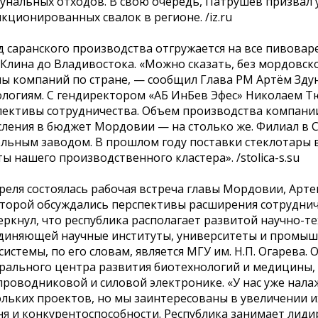
унальных отходов. В свою очередь, Патрушев призвал 
кционированных свалок в регионе. /iz.ru
д саранского производства отгружается на все пивова
Клина до Владивостока. «Можно сказать, без мордовск
пы компаний по стране, — сообщил Глава РМ Артём Здун
ологиям. С гендиректором «АБ ИнБев Эфес» Николаем Т
пективы сотрудничества. Объем производства компании
сления в бюджет Мордовии — на столько же. Филиал в С
ольным заводом. В прошлом году поставки стеклотары 
ы нашего производственного кластера». /stolica-s.su
реля состоялась рабочая встреча главы Мордовии, Арте
оторой обсуждались перспективы расширения сотрудниче
еркнул, что республика располагает развитой научно-т
диняющей научные институты, университеты и промыш
системы, по его словам, является МГУ им. Н.П. Огарева.
рального центра развития биотехнологий и медицины, 
проводниковой и силовой электронике. «У нас уже нала
ольких проектов, но мы заинтересованы в увеличении и
ня и конкурентоспособности. Республика занимает лид