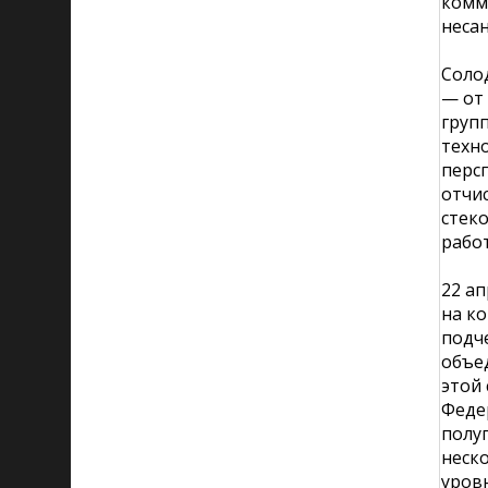
комм
несан
Соло
— от 
груп
техн
перс
отчи
стек
работ
22 ап
на к
подч
объе
этой 
Феде
полу
неск
уров