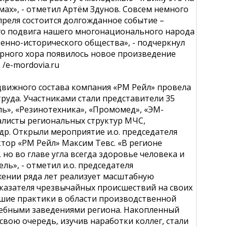
мах», - отметил Артём Здунов. Совсем немного
преля состоится долгожданное событие –
го подвига нашего многонационального народа
енно-исторического общества», - подчеркнул
ерного хора появилось новое произведение
 /e-mordovia.ru
движного состава компания «РМ Рейл» провела
руда. Участниками стали представители 35
ь», «Резинотехника», «Промомед», «ЭМ-
иалисты региональных структур МЧС,
р. Открыли мероприятие и.о. председателя
ор «РМ Рейл» Максим Тевс. «В регионе
но во главе угла всегда здоровье человека и
ль», - отметил и.о. председателя
ении ряда лет реализует масштабную
казателя чрезвычайных происшествий на своих
чшие практики в области производственной
чебными заведениями региона. Накопленный
свою очередь, изучив наработки коллег, стали