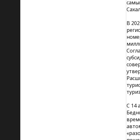
самым
Сахал
В 20
реги
номе
милл
Согл
субс
сове
утве
Расш
тури
тури
С 14 
Бедн
врем
авто
«разо