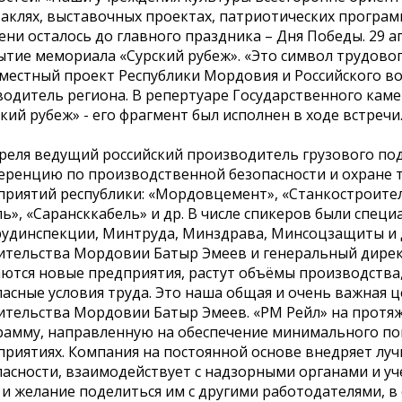
аклях, выставочных проектах, патриотических програм
ни осталось до главного праздника – Дня Победы. 29 а
ытие мемориала «Сурский рубеж». «Это символ трудово
вместный проект Республики Мордовия и Российского во
водитель региона. В репертуаре Государственного кам
кий рубеж» - его фрагмент был исполнен в ходе встречи.
преля ведущий российский производитель грузового по
еренцию по производственной безопасности и охране т
приятий республики: «Мордовцемент», «Станкостроител
ь», «Сарансккабель» и др. В числе спикеров были спец
рудинспекции, Минтруда, Минздрава, Минсоцзащиты и д
ительства Мордовии Батыр Эмеев и генеральный директ
ются новые предприятия, растут объёмы производства, 
асные условия труда. Это наша общая и очень важная це
ительства Мордовии Батыр Эмеев. «РМ Рейл» на протяж
рамму, направленную на обеспечение минимального по
приятиях. Компания на постоянной основе внедряет лу
пасности, взаимодействует с надзорными органами и у
и желание поделиться им с другими работодателями, в 