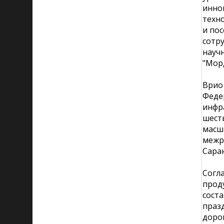
инно
техно
и по
сотр
науч
"Мор
Врио
Феде
инфр
шесть
масш
межр
Саран
Согл
проду
соста
празд
дорог