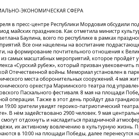
АЛЬНО-ЭКОНОМИЧЕСКАЯ СФЕРА
преля в пресс-центре Республики Мордовия обсудили п
риод майских праздников. Как отметила министр культу
ветлана Баулина, всего по республике в рамках празд
приятий. Все они нацелены на воспитание подрастающе
ти, на формирование почтительного отношения к Велико
 из самых масштабных мероприятий, которое пройдёт у
лекса «Сурский рубеж», который призван увековечить 
кой Отечественной войны. Мемориал установлен в парк
ического места оборонительных сооружений. 4 мая жит
онического оркестра Мариинского театра под управлен
овского Пасхального фестиваля. 8 мая на площади Поб
ной операции. Также в этот день пройдут два грандиоз
 и 19:00 зрители увидят героико-патриотический теат
е». В нём задействовано 2900 человек. 9 мая центральн
 смогут отдохнуть и насладиться праздничной атмосфе
дёжи, их активному вовлечению в культурную жизнь. 
аются в 10:00 на площади Победы, далее перенесутся на