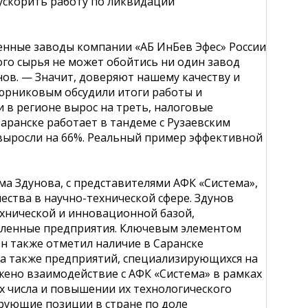
ускорить работу по ликвидации
ренные заводы компании «АБ ИнБев Эфес» России
ого сырья не может обойтись ни один завод
ов. — Значит, доверяют нашему качеству и
юрниковым обсудили итоги работы и
 в регионе вырос на треть, налоговые
аранске работает в тандеме с Рузаевским
выросли на 66%. Реальный пример эффективной
ма Здунова, с представителями АФК «Система»,
ства в научно-технической сфере. Здунов
ехнической и инновационной базой,
ленные предприятия. Ключевым элементом
 Он также отметил наличие в Саранске
а также предприятий, специализирующихся на
жено взаимодействие с АФК «Система» в рамках
х числа и повышении их технологического
ирующие позиции в стране по доле