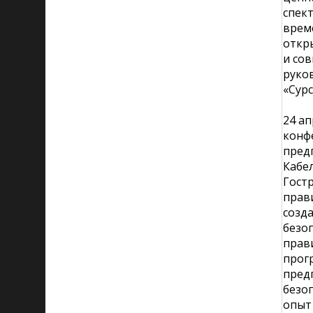
спект
време
откр
и со
руко
«Сурс
24 а
конф
пред
Кабел
Гост
прав
созда
безоп
прав
прог
пред
безо
опыт 