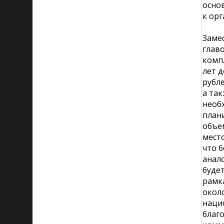
осно
к орг
Заме
глав
комп
лет д
рубле
а так
необ
план
объе
место
что б
анал
буде
рамк
около
наци
благо