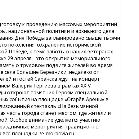
одготовку к проведению массовых мероприятий
ры, национальной политики и архивного дела
нования Дня Победы запланировано свыше тысячи
го поколения, сохранение исторической
й Победе, к теме заботы о наших ветеранах.
же 29 апреля - это открытие мемориального
память о трудовом подвиге жителей во время
е села Большие Березники, недалеко от
елей и гостей Саранска ждут на концерт
ием Валерия Гергиева в рамках XХIV
еды откроют памятник Героям специальной
ных события на площадке «Огарёв Арены» в
рализованный спектакль «На безымянной
ая часть города станет местом, где жители и
рой. Особое внимание уделяется участию
Праздничные мероприятия традиционно
 все площадки. /e-mordovia.ru