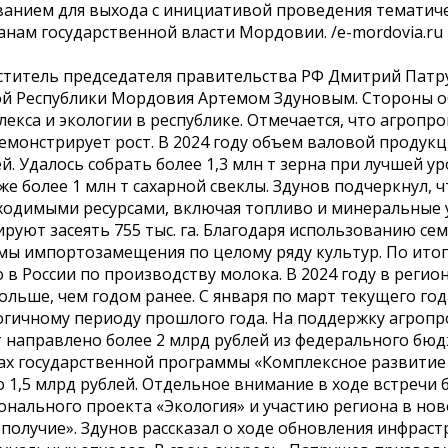
ванием для выхода с инициативой проведения тематич
анам государственной власти Мордовии. /e-mordovia.ru
ститель председателя правительства РФ Дмитрий Патру
ой Республики Мордовия Артемом Здуновым. Стороны 
лекса и экологии в республике. Отмечается, что агроп
емонстрирует рост. В 2024 году объем валовой продукц
й. Удалось собрать более 1,3 млн т зерна при лучшей 
же более 1 млн т сахарной свеклы. Здунов подчеркнул,
ходимыми ресурсами, включая топливо и минеральные 
ируют засеять 755 тыс. га. Благодаря использованию с
мы импортозамещения по целому ряду культур. По ито
 в России по производству молока. В 2024 году в регио
ольше, чем годом ранее. С января по март текущего го
огичному периоду прошлого года. На поддержку агроп
т направлено более 2 млрд рублей из федерального бюд
ах государственной программы «Комплексное развитие
 1,5 млрд рублей. Отдельное внимание в ходе встречи
онального проекта «Экология» и участию региона в но
получие». Здунов рассказал о ходе обновления инфрас