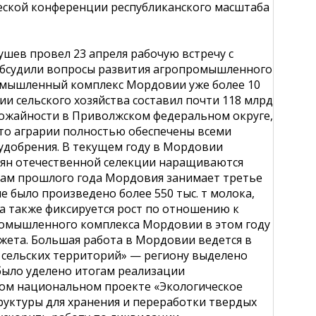
еской конференции республиканского масштаба
шев провел 23 апреля рабочую встречу с
обсудили вопросы развития агропромышленного
ромышленный комплекс Мордовии уже более 10
ии сельского хозяйства составил почти 118 млрд
урожайности в Приволжском федеральном округе,
 что аграрии полностью обеспечены всеми
удобрения. В текущем году в Мордовии
емян отечественной селекции наращиваются
гам прошлого года Мордовия занимает третье
не было произведено более 550 тыс. т молока,
да также фиксируется рост по отношению к
ромышленного комплекса Мордовии в этом году
жета. Большая работа в Мордовии ведется в
 сельских территорий» — региону выделено
 было уделено итогам реализации
вом национальном проекте «Экологическое
труктуры для хранения и переработки твердых