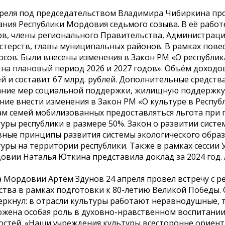
преля под председательством Владимира Чибиркина про
ания Республики Мордовия седьмого созыва. В её рабо
ов, члены регионального Правительства, Администрац
стерств, главы муниципальных районов. В рамках повес
осов. Были внесены изменения в Закон РМ «О республи
 на плановый период 2026 и 2027 годов». Объём доходов
й и составит 67 млрд. рублей. Дополнительные средст
ание мер социальной поддержки, жилищную поддержку 
ние внести изменения в Закон РМ «О культуре в Респу
ам семей мобилизованных предоставляться льгота при
уры республики в размере 50%. Закон о развитии сист
вные принципы развития системы экологического обра
туры на территории республики. Также в рамках сессии
вии Наталья Юткина представила доклад за 2024 год. /
а Мордовии Артём Здунов 24 апреля провел встречу с р
ства в рамках подготовки к 80-летию Великой Победы.
еркнул: в отрасли культуры работают неравнодушные, т
ожена особая роль в духовно-нравственном воспитани
остей. «Наши учреждения культуры всесторонне ориенти