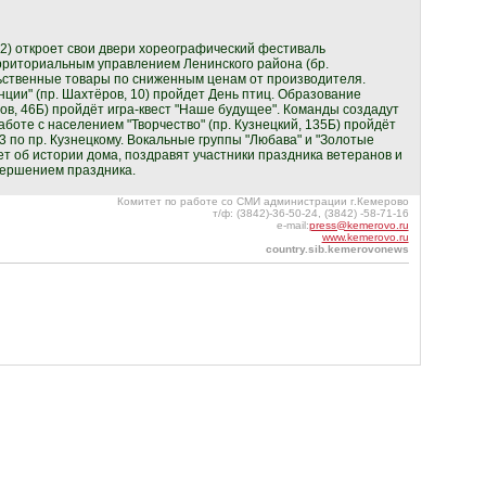
, 2) откроет свои двери хореографический фестиваль
территориальным управлением Ленинского района (бр.
льственные товары по сниженным ценам от производителя.
анции" (пр. Шахтёров, 10) пройдет День птиц. Образование
ров, 46Б) пройдёт игра-квест "Наше будущее". Команды создадут
аботе с населением "Творчество" (пр. Кузнецкий, 135Б) пройдёт
по пр. Кузнецкому. Вокальные группы "Любава" и "Золотые
ет об истории дома, поздравят участники праздника ветеранов и
вершением праздника.
Комитет по работе со СМИ администрации г.Кемерово
т/ф: (3842)-36-50-24, (3842) -58-71-16
e-mail:
press@kemerovo.ru
www.kemerovo.ru
country.sib.kemerovonews