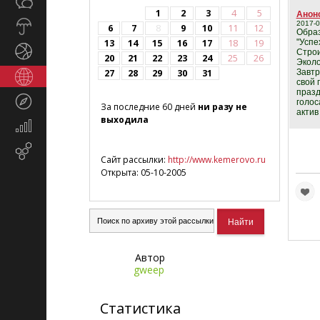
Общество
СМИ
1
2
3
4
5
Анонс
Прогноз
2017-0
6
7
8
9
10
11
12
Образ
погоды
13
14
15
16
17
18
19
"Успе
Спорт
Строи
20
21
22
23
24
25
26
Эколо
27
28
29
30
31
Завтр
Страны
свой 
и
празд
Туризм
голос
регионы
За последние 60 дней
ни разу не
актив
выходила
Экономика
и
Email-
финансы
Сайт рассылки:
http://www.kemerovo.ru
маркетинг
Открыта: 05-10-2005
Автор
gweep
Статистика