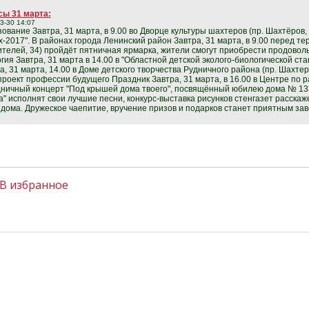
ы 31 марта:
3-30 14:07
ование Завтра, 31 марта, в 9.00 во Дворце культуры шахтеров (пр. Шахтёров
х-2017". В районах города Ленинский район Завтра, 31 марта, в 9.00 перед 
телей, 34) пройдёт пятничная ярмарка, жители смогут приобрести продово
гия Завтра, 31 марта в 14.00 в "Областной детской эколого-биологической ст
а, 31 марта, 14.00 в Доме детского творчества Рудничного района (пр. Шахте
проект профессии будущего Праздник Завтра, 31 марта, в 16.00 в Центре по р
ничный концерт "Под крышей дома твоего", посвящённый юбилею дома № 133 
а" исполнят свои лучшие песни, конкурс-выставка рисунков стенгазет расскаж
 дома. Дружеское чаепитие, вручение призов и подарков станет приятным за
В избранное