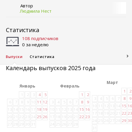
Автор
Людмила Нест
Статистика
108 подписчиков
0 за неделю
Выпуски
Статистика
Календарь выпусков 2025 года
Март
Январь
Февраль
1
2
1
2
3
4
5
1
2
3
4
5
6
7
8
9
6
7
8
9
10
11
12
3
4
5
6
7
8
9
10
11
12
13
14
15
1
13
14
15
16
17
18
19
10
11
12
13
14
15
16
17
18
19
20
21
22
2
20
21
22
23
24
25
26
17
18
19
20
21
22
23
24
25
26
27
28
29
3
27
28
29
30
31
24
25
26
27
28
31