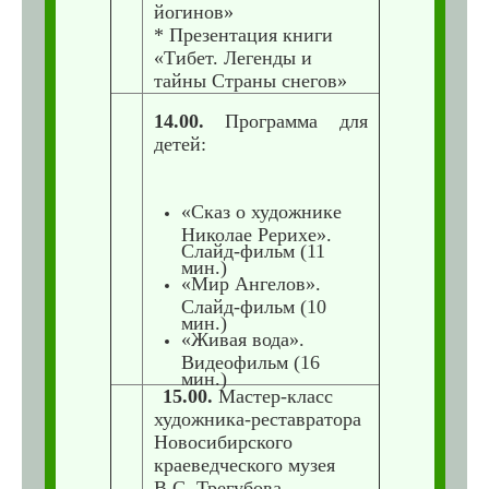
йогинов»
* Презентация книги
«Тибет. Легенды и
тайны Страны снегов»
14.00.
Программа для
детей:
«Сказ о художнике
Николае Рерихе».
Слайд-фильм (11
мин.)
«Мир Ангелов».
Слайд-фильм (10
мин.)
«Живая вода».
Видеофильм (16
мин.)
15.00.
Мастер-класс
художника-реставратора
Новосибирского
краеведческого музея
В.С. Трегубова,