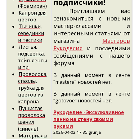
подписчики!
(Фоамиран)
Приглашаем вас
Капрон для
ознакомиться с новыми
цветов
мастер-классами и
Тычинки,
интересными статьями от
серединки
и пестики
магазина
Мастеров
Листья,
Рукоделия
и последними
подсветка,
сообщениями с нашего
тейп-ленты
форума
и пр.
Проволока,
В данный момент в ленте
стволы,
"mastera" новостей нет.
трубка для
В данный момент в ленте
цветов из
"gotovoe" новостей нет.
капрона
Пушистая
Рукоделие ∙ Эксклюзивное
проволока
панно на стену своими
шенил
руками
(синель)
2026-04-02 17:35 grunja
Материалы