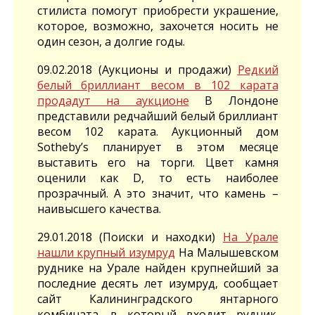
стилиста помогут приобрести украшение,
которое, возможно, захочется носить не
один сезон, а долгие годы.
09.02.2018 (Аукционы и продажи)
Редкий
белый бриллиант весом в 102 карата
продадут на аукционе
В Лондоне
представили редчайший белый бриллиант
весом 102 карата. Аукционный дом
Sotheby’s планирует в этом месяце
выставить его на торги. Цвет камня
оценили как D, то есть наиболее
прозрачный. А это значит, что камень –
наивысшего качества.
29.01.2018 (Поиски и находки)
На Урале
нашли крупный изумруд
На Малышевском
руднике на Урале найден крупнейший за
последние десять лет изумруд, сообщает
сайт Калининградского янтарного
комбината, в который входит рудник.