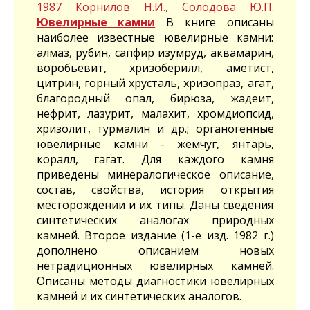
1987 Корнилов Н.И., Солодова Ю.П.
Ювелирные камни
В книге описаны
наиболее известные ювелирные камни:
алмаз, рубин, сапфир изумруд, аквамарин,
воробьевит, хризоберилл, аметист,
цитрин, горный хрусталь, хризопраз, агат,
благородный опал, бирюза, жадеит,
нефрит, лазурит, малахит, хромдиопсид,
хризолит, турмалин и др.; органогенные
ювелирные камни - жемчуг, янтарь,
коралл, гагат. Для каждого камня
приведены минералогическое описание,
состав, свойства, история открытия
месторождении и их типы. Даны сведения
синтетических аналогах природных
камней. Второе издание (1-е изд. 1982 г.)
дополнено описанием новых
нетрадиционных ювелирных камней.
Описаны методы диагностики ювелирных
камней и их синтетических аналогов.