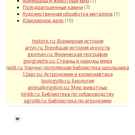
Минералы и животный мир
(1)
Полудрагоценные камни
(7)
Художественная обработка металлов
(1)
Ювелирное дело
(10)
historic.ru: Всемирная история
artyx.ru: Всеобщая история искусств
geoman.ru: Физическая география
geography.su: Страны и народы мира
nplit.ru: Научно-популярная библиотека школьника
12apr.su: Астрономия и космонавтика
biologylib.ru: Биология
animalkingdom.su: Мир животных
kinlib.ru: Библиотека по собаководству
agrolib.ru: Библиотека по агрономии