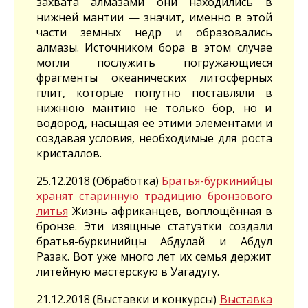
захвата алмазами они находились в
нижней мантии — значит, именно в этой
части земных недр и образовались
алмазы. Источником бора в этом случае
могли послужить погружающиеся
фрагменты океанических литосферных
плит, которые попутно поставляли в
нижнюю мантию не только бор, но и
водород, насыщая ее этими элементами и
создавая условия, необходимые для роста
кристаллов.
25.12.2018 (Обработка)
Братья-буркинийцы
хранят старинную традицию бронзового
литья
Жизнь африканцев, воплощённая в
бронзе. Эти изящные статуэтки создали
братья-буркинийцы Абдулай и Абдул
Разак. Вот уже много лет их семья держит
литейную мастерскую в Уагадугу.
21.12.2018 (Выставки и конкурсы)
Выставка