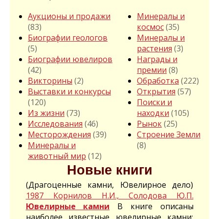
Аукционы и продажи
Минералы и
(83)
космос
(35)
Биографии геологов
Минералы и
(5)
растения
(3)
Биографии ювелиров
Награды и
(42)
премии
(8)
Викторины
(2)
Обработка
(222)
Выставки и конкурсы
Открытия
(57)
(120)
Поиски и
Из жизни
(73)
находки
(105)
Исследования
(46)
Рынок
(25)
Месторождения
(39)
Строение Земли
Минералы и
(8)
животный мир
(12)
Новые книги
(Драгоценные камни, Ювелирное дело)
1987 Корнилов Н.И., Солодова Ю.П.
Ювелирные камни
В книге описаны
наиболее известные ювелирные камни: