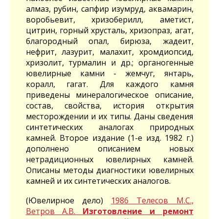
алмаз, рубин, сапфир изумруд, аквамарин,
воробьевит, хризоберилл, аметист,
цитрин, горный хрусталь, хризопраз, агат,
благородный опал, бирюза, жадеит,
нефрит, лазурит, малахит, хромдиопсид,
хризолит, турмалин и др.; органогенные
ювелирные камни - жемчуг, янтарь,
коралл, гагат. Для каждого камня
приведены минералогическое описание,
состав, свойства, история открытия
месторождении и их типы. Даны сведения
синтетических аналогах природных
камней. Второе издание (1-е изд. 1982 г.)
дополнено описанием новых
нетрадиционных ювелирных камней.
Описаны методы диагностики ювелирных
камней и их синтетических аналогов.
(Ювелирное дело)
1986 Телесов М.С.,
Ветров А.В.
Изготовление и ремонт