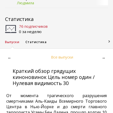
Людмила
Статистика
76 подписчиков
0 за неделю
Выпуски
Статистика
Все выпуски
←
→
Краткий обзор грядущих
киноновинок Цель номер один /
Нулевая видимость 30
От момента трагического разрушения
смертниками Аль-Каиды Всемирного Торгового
Центра в Нью-Йорке и до смерти главного
террориста Усамы Бен Ладена, прошло долгих 10