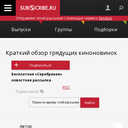
Отправляет email-рассылки с помощью сервиса
Sendsay
Выпуски
Группы
Подборки
Краткий обзор грядущих киноновинок
Подписаться
Бесплатная «Серебряная»
новостная рассылка .
RSS
76
Подписчиков
Автор