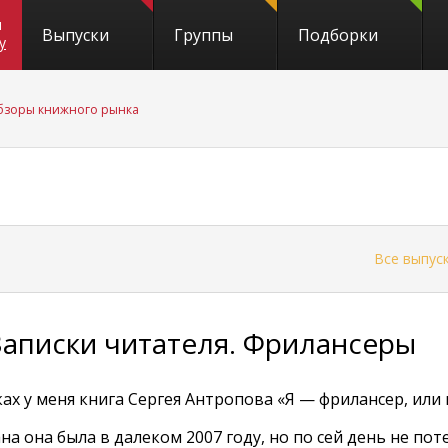
и
Выпуски
Группы
Подборки
y
обзоры книжного рынка
←
Все выпус
Записки читателя. Фрилансеры
ках у меня книга Сергея Антропова «Я — фрилансер, или 
на она была в далеком 2007 году, но по сей день не по