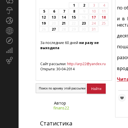
Общество
СМИ
1
2
3
4
по о
Прогноз
5
6
7
8
9
10
11
погоды
12
13
14
15
16
17
18
и в 
Спорт
19
20
21
22
23
24
25
нест
26
27
28
29
30
31
Страны
деся
и
Туризм
регионы
За последние 60 дней
ни разу не
поша
выходила
Экономика
и
разо
Email-
финансы
Сайт рассылки:
http://arp22@yandex.ru
маркетинг
врод
Открыта: 30-04-2014
Чит
Автор
finans22
Статистика