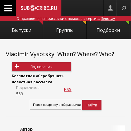
Отправляет email-рассылки с помощью сервиса
Sendsay
Выпуски
Группы
Подборки
Vladimir Vysotsky. When? Where? Who?
Подписаться
Бесплатная «Серебряная»
новостная рассылка .
Подписчиков
RSS
569
Автор