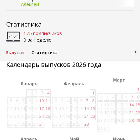
Алексей
Статистика
175 подписчиков
0 за неделю
Выпуски
Статистика
Календарь выпусков 2026 года
Март
Январь
Февраль
1
1
2
3
4
1
2
3
4
5
6
7
8
5
6
7
8
9
10
11
2
3
4
5
6
7
8
9
10
11
12
13
14
1
12
13
14
15
16
17
18
9
10
11
12
13
14
15
16
17
18
19
20
21
2
19
20
21
22
23
24
25
16
17
18
19
20
21
22
23
24
25
26
27
28
2
26
27
28
29
30
31
23
24
25
26
27
28
30
31
Апрель
Май
Июнь