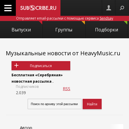
Отправляет email-рассылки с помощью сервиса
Sendsay
Выпуски
Группы
Подборки
Музыкальные новости от HeavyMusic.ru
Подписаться
Бесплатная «Серебряная»
новостная рассылка .
Подписчиков
RSS
2.039
Автор