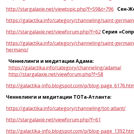
http
://
stargalaxie
.
net
/
viewtopic
.
php
?
f
=59&
t
=796
Сен-Ж
https
://
galactika
.
info
/
category
/
channeling
/
saint
-
germain
http
://
stargalaxie
.
net
/
viewforum
.
php
?
f
=62
Серия «Соп
https
://
galactika
.
info
/
category
/
channeling
/
saint
-
germain
hermano
/
Ченнелинги и медитации Адама:
https
://
galactika
.
info
/
category
/
channeling
/
adama
/
http
://
stargalaxie
.
net
/
viewforum
.
php
?
f
=58
http
://
galactika
-
info
.
blogspot
.
com
/
p
/
blog
-
page
_6176.
htm
Ченнелинги и медитации ТОТа-Атланта:
https
://
galactika
.
info
/
category
/
channeling
/
tot
-
atlant
/
http
://
stargalaxie
.
net
/
viewforum
.
php
?
f
=61
http
://
galactika
-
info
.
blogspot
.
com
/
p
/
blog
-
page
_1392.
htm