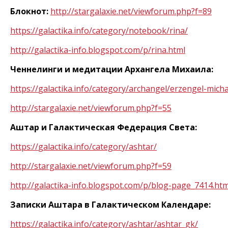
Блокнот:
http
://
stargalaxie
.
net
/
viewforum
.
php
?
f
=89
https
://
galactika
.
info
/
category
/
notebook
/
rina
/
http
://
galactika
-
info
.
blogspot
.
com
/
p
/
rina
.
html
Ченнелинги и медитации Архангела Михаила:
https
://
galactika
.
info
/
category
/
archangel
/
erzengel
-
micha
http
://
stargalaxie
.
net
/
viewforum
.
php
?
f
=55
Аштар и Галактическая Федерация Света:
https
://
galactika
.
info
/
category
/
ashtar
/
http
://
stargalaxie
.
net
/
viewforum
.
php
?
f
=59
http
://
galactika
-
info
.
blogspot
.
com
/
p
/
blog
-
page
_7414.
htm
Записки Аштара в Галактическом Календаре:
https
://
galactika
.
info
/
category
/
ashtar
/
ashtar
_
gk
/