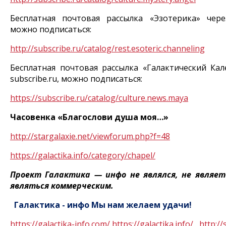
Бесплатная почтовая рассылка «Эзотерика» че
можно подписаться:
http
://
subscribe
.
ru
/
catalog
/
rest
.
esoteric
.
channeling
Бесплатная почтовая рассылка «Галактический Кал
subscribe
.
ru
, можно подписаться:
https
://
subscribe
.
ru
/
catalog
/
culture
.
news
.
maya
Часовенка «Благослови душа моя…»
http
://
stargalaxie
.
net
/
viewforum
.
php
?
f
=48
https
://
galactika
.
info
/
category
/
chapel
/
Проект Галактика — инфо не являлся, не являет
являться коммерческим.
Галактика - инфо
Мы нам желаем удачи!
https
://
galactika
-
info
.
com
/
https
://
galactika
.
info
/
http
://