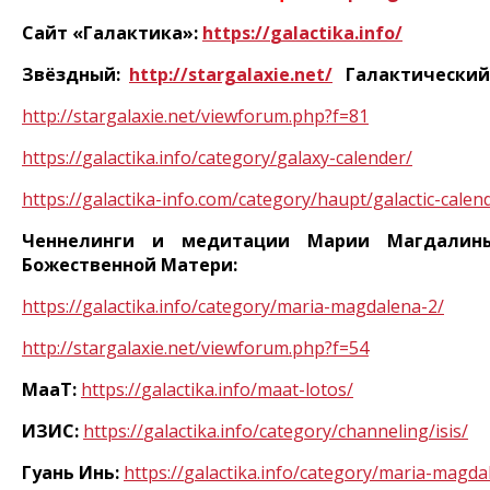
Сайт «Галактика»:
https
://
galactika
.
info
/
Звёздный:
http
://
stargalaxie
.
net
/
Галактический
http
://
stargalaxie
.
net
/
viewforum
.
php
?
f
=81
https
://
galactika
.
info
/
category
/
galaxy
-
calender
/
https://galactika-info.com/category/haupt/galactic-calen
Ченнелинги и медитации Марии Магдалин
Божественной Матери:
https
://
galactika
.
info
/
category
/
maria
-
magdalena
-2/
http
://
stargalaxie
.
net
/
viewforum
.
php
?
f
=54
МааТ:
https
://
galactika
.
info
/
maat
-
lotos
/
ИЗИС:
https
://
galactika
.
info
/
category
/
channeling
/
isis
/
Гуань Инь:
https
://
galactika
.
info
/
category
/
maria
-
magda