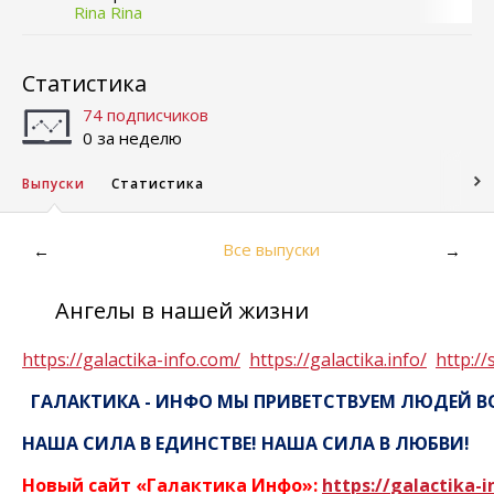
Rina Rina
Статистика
74 подписчиков
0 за неделю
Выпуски
Статистика
Все выпуски
←
→
Ангелы в нашей жизни
https://galactika-info.com/
https://galactika.info/
http://
ГАЛАКТИКА - ИНФО
МЫ ПРИВЕТСТВУЕМ ЛЮДЕЙ ВО
НАША СИЛА В ЕДИНСТВЕ! НАША СИЛА В ЛЮБВИ!
Новый сайт «Галактика Инфо»:
https
://
galactika
-
i