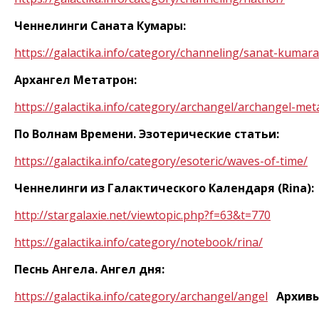
Ченнелинги Саната Кумары:
https
://
galactika
.
info
/
category
/
channeling
/
sanat
-
kumara
Архангел Метатрон:
https
://
galactika
.
info
/
category
/
archangel
/
archangel
-
met
По Волнам Времени. Эзотерические статьи:
https
://
galactika
.
info
/
category
/
esoteric
/
waves
-
of
-
time
/
Ченнелинги из Галактического Календаря (
Rina
):
http
://
stargalaxie
.
net
/
viewtopic
.
php
?
f
=63&
t
=770
https
://
galactika
.
info
/
category
/
notebook
/
rina
/
Песнь Ангела. Ангел дня:
https
://
galactika
.
info
/
category
/
archangel
/
angel
Архивы