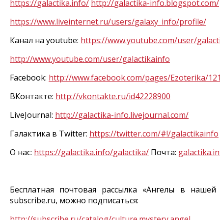
https
://
galactika
.
info
/
http
://
galactika
-
info
.
blogspot
.
com
/
https
://
www
.
liveinternet
.
ru
/
users
/
galaxy
_
info
/
profile
/
Канал на
youtube
:
https
://
www
.
youtube
.
com
/
user
/
galact
http
://
www
.
youtube
.
com
/
user
/
galactikainfo
Facebook
:
http
://
www
.
facebook
.
com
/
pages
/
Ezoterika
/12
ВКонтакте:
http
://
vkontakte
.
ru
/
id
42228900
LiveJournal
:
http
://
galactika
-
info
.
livejournal
.
com
/
Галактика в
Twitter
:
https
://
twitter
.
com
/#!/
galactikainfo
О нас:
https
://
galactika
.
info
/
galactika
/
Почта:
galactika
.
in
Бесплатная почтовая рассылка «Ангелы в нашей
subscribe
.
ru
, можно подписаться:
http
://
subscribe
.
ru
/
catalog
/
culture
.
mystery
.
angel