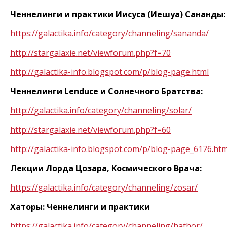
Ченнелинги и практики Иисуса (Иешуа) Сананды:
https
://
galactika
.
info
/
category
/
channeling
/
sananda
/
http
://
stargalaxie
.
net
/
viewforum
.
php
?
f
=70
http
://
galactika
-
info
.
blogspot
.
com
/
p
/
blog
-
page
.
html
Ченнелинги
Lenduce
и Солнечного Братства:
http
://
galactika
.
info
/
category
/
channeling
/
solar
/
http
://
stargalaxie
.
net
/
viewforum
.
php
?
f
=60
http
://
galactika
-
info
.
blogspot
.
com
/
p
/
blog
-
page
_6176.
htm
Лекции Лорда Цозара, Космического Врача:
https
://
galactika
.
info
/
category
/
channeling
/
zosar
/
Хаторы: Ченнелинги и практики
https
://
galactika
.
info
/
category
/
channeling
/
hathor
/