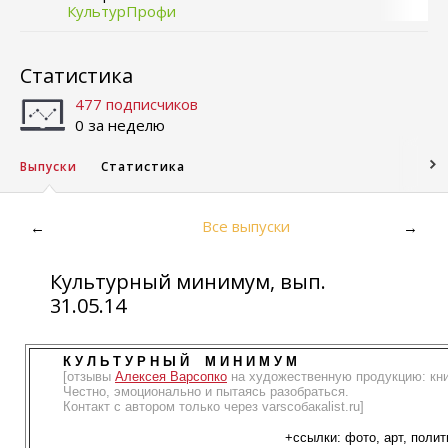
КультурПрофи
Статистика
477 подписчиков
0 за неделю
Выпуски
Статистика
Все выпуски
←
→
Культурный минимум, вып.
31.05.14
К У Л Ь Т У Р Н Ы Й М И Н И М У М
[отзывы
Алексея Варсопко
на художественную продукцию: кн
Честно, эмоционально и пытаясь разобраться.
Контакт с автором только через varsсобакаlist.ru]
+ссылки:
фото, арт
, полит