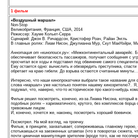
1 фильм
«Воздушный маршал»
Non-Stop
Великобритания, Франция, США, 2014
Режиссер: Хауме Кольет-Серра
Сценарий: Джон В. Ричардсон, Кристофер Роач, Райан Энгль
В главных ролях: Лиам Нисон, Джулианна Мур, Скут МакНэйри, М
Аннотация от «кинопоиск.ру»
: «Межконтинентальный авиарейс. 
обеспечивает безопасность пассажиров, получает сообщения с угр
просчитал все ходы и подставил под обвинение самого спецагент
Ему остается одно: вычислить и обезвредить преступника, спасти
обретает на краю гибели. До взрыва остаются считанные минуты
Интересно, что наши кинопрокатчики выбрали такое название дл
слова «маршал» уже настолько понятен нашему кинозрителю?.. Я, 
подумал, что, наверно, что-то историческое про какого-нибудь к
Фильм решил посмотреть, конечно, из-за Лиама Нисона, который в
подобных ролях – харизматичного, крутого, без комплексов борца 
тревожным лицом.
И, конечно, хочется же, наконец, посмотреть хороший боевичок.
Посмотрел. На мой взгляд, на троечку.
Фильм, в принципе, захватывает, сопереживаешь главному герою, 
спотыкаешься на заезженных штампах (что в поворотах сюжета, чт
почти циничная манипуляция зрителем (вроде того, как не посоп