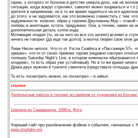
герою, у которого от болезни в детстве умерла дочь; как не волно
ситуации, когда вокруг стреляют, самолет может взорваться и т.п.
зрителя в напряжении, но в то же время надеяться на его идиотизм
до этого, и не задумается, как это возможно совместить с тем, чт
надуманности, конечно, образ у героини Джулианны Мур – этакой 
любовь в аннотации, кстати, придумано. Она, а точнее, намек на н
дополнительная деталь хэппи-энда.
Мотивация злодея (то, из-за чего он все это затеял) вгоняет в сту
ничего не говорил (да еще так долго), а молча творил свое злое д
Лиам Нисон неплох. Что-то от Уэсли Снайпса в «Пассажире 57», ч
орешке», что-то от своих прежних героев (недавно смотрел относ
телешоу Saturday Night’s Live, в котором комически обыгрывается
злодеев», то есть образ уже устойчивый). Но в то же время ничего
Драка двух мужчин в туалете самолета (представьте площадь драк
То есть посмотреть можно, но посмотрел – и забыл.
ссылки
Любопытные работы в технике ассамбляж от художника из Боснии 
Циркачи из Самарканда. 1890-е. Фото
Хороший сайт про разоблачение фэйков о событиях, связанных с 
www.stopfake.org