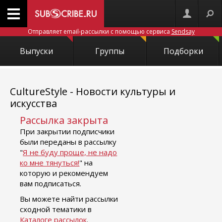
Отправляет email-рассылки с помощью сервиса
Sendsay
Выпуски
Группы
Подборки
CultureStyle - Новости культуры и
искусства
Рассылка закрыта
При закрытии подписчики
были переданы в рассылку
"
Я не буду проще, не надо
ко мне тянуться!
" на
которую и рекомендуем
вам подписаться.
Вы можете найти рассылки
сходной тематики в
Каталоге рассылок
.