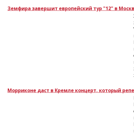
Земфира завершит европейский тур "12" в Моск
Морриконе даст в Кремле концерт, который репе