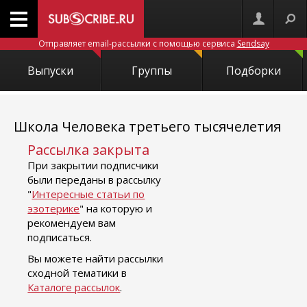
Отправляет email-рассылки с помощью сервиса
Sendsay
Выпуски
Группы
Подборки
Школа Человека третьего тысячелетия
Рассылка закрыта
При закрытии подписчики
были переданы в рассылку
"
Интересные статьи по
эзотерике
" на которую и
рекомендуем вам
подписаться.
Вы можете найти рассылки
сходной тематики в
Каталоге рассылок
.