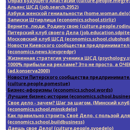
Образ Будущего Анастасии (culture.people.megre
Альянс ШСД (job.search.2952)
Азбука женской гениальности (home.woman.delo
Записки Штирлица (economics.school.stirliz)
Верните, люди, Родину свою (culture.people.rodin
Питерский клуб своего Дела (job.education.sdpite
Московский клуб ШСД (economics.school.clubshsd
Новости Киевского сообщества предпринимател
(economics.news.kievpredpr)
Жизненная стратегия ученика ШСД (psychology.s
1000% прибыли на рекламе? Это не просто, а ОЧЕ
(ad.konserva2000)
Новости Питерского сообщества предпринимат
(culture.people.pomestue)
Бизнес-афоризмы (economics.school.words)
Лучшие бизнес-истории (economics.school.busines
Свое дело - зачем? Шаг за шагом. (Минский клу
(economics.school.minskdelo)
Как правильно строить Своё Дело, с пользой для
(economics.school.buildbusiness)
Даешь свое Дело! (culture.people.svoedelo)