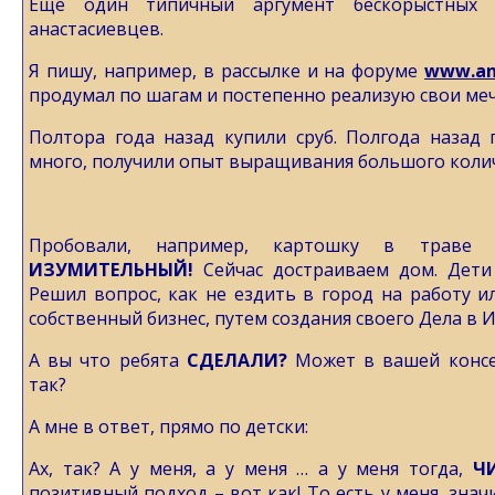
Еще один типичный аргумент бескорыстных
анастасиевцев.
Я пишу, например, в рассылке и на форуме
www.an
продумал по шагам и постепенно реализую свои ме
Полтора года назад купили сруб. Полгода назад 
много, получили опыт выращивания большого колич
Пробовали, например, картошку в траве
ИЗУМИТЕЛЬНЫЙ!
Сейчас достраиваем дом. Дети
Решил вопрос, как не ездить в город на работу ил
собственный бизнес, путем создания своего Дела в 
А вы что ребята
СДЕЛАЛИ?
Может в вашей консе
так?
А мне в ответ, прямо по детски:
Ах, так? А у меня, а у меня … а у меня тогда,
Ч
позитивный подход – вот как! То есть у меня, знач