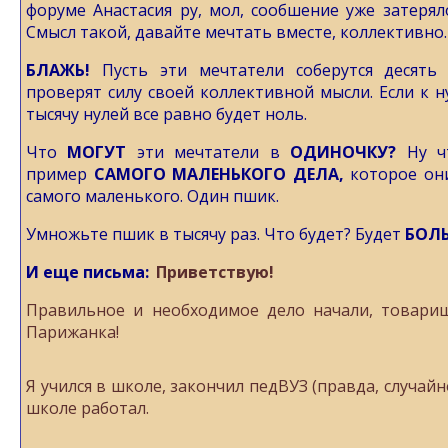
форуме Анастасия ру, мол, сообшение уже затерял
Смысл такой, давайте мечтать вместе, коллективно.
БЛАЖЬ!
Пусть эти мечтатели соберутся десять
проверят силу своей коллективной мысли. Если к 
тысячу нулей все равно будет ноль.
Что
МОГУТ
эти мечтатели в
ОДИНОЧКУ?
Ну чт
пример
САМОГО
МАЛЕНЬКОГО ДЕЛА,
которое они
самого маленького. Один пшик.
Умножьте пшик в тысячу раз. Что будет? Будет
БОЛ
И еще письма:
Приветствую!
Правильное и необходимое дело начали, товар
Парижанка!
Я учился в школе, закончил педВУЗ (правда, случайн
школе работал.