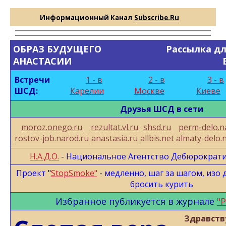
Информационный Канал
Subscribe.Ru
ОБРАЗ БУДУЩЕГО
Рассылка дл
АНАСТАСИИ
Встречи
1 - в
2 - в
3 - в
ШСД:
Вла
Карелии
Вла
Москве
Вла
Киеве
В
Друзья ШСД в сети
moroz.onego.ru
rezultat.vl.ru
shsd.ru
perm-delo.n
rostov-job.narod.ru
anastasia.ru
allbis.net
almaty-delo.
Н.А.Д.О.
-
Национальное Агентство Дебюрократ
Проект
"
StopSmoke"
-
медленно, шаг за шагом, изо д
бросить курить
Избранное публикуется в журнале
"
.
Здравств