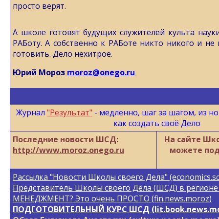
просто верят.
А школе готовят будущих служителей культа науки.
РАБоту. А собственно к РАБоте никто никого и не 
готовить. Дело нехитрое.
Юрий Мороз
moroz@onego.ru
Журнал
"Результат"
- медленно, шаг за шагом, из н
как создать своё Дело
Последние новости ШСД:
На сайте Шк
http://www.moroz.onego.ru
можете под
Рассылка "Новости Школы своего Дела" (economics.sc
Представитель Школы своего Дела (ШСД) в регионе (
МЕНЕДЖМЕНТ? Это очень ПРОСТО (fin.news.moroz)
ПОДГОТОВИТЕЛЬНЫЙ КУРС ШСД (lit.book.news.mo