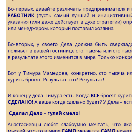
Во-первых, давайте различать предпринимателя и 
РАБОТНИК
(пусть самый лучший и инициативный
указания (или даже действует в духе стратегии) о
или менеджером, который поставил хозяина.
Во-вторых, у своего Дела должна быть сверхзада
поживет в вашей гостинице сто, тысяча или сто тыся
в результате этого изменится в мире. Только конкр
Вот у Тимура Мамедова, конкретно, сто тысяча ил
курить бросят. Результат это? Результат!
И конец у дела Тимура есть. Когда
ВСЕ
бросят курит
СДЕЛАНО!
А ваше когда сделано будет? У Дела – ес
Сделал Дело – гуляй смело!
Анастасиевцы любят слабоумно мечтать, что яко
мыслей, что-то в мире
САМО
меняется.
САМО
ничего