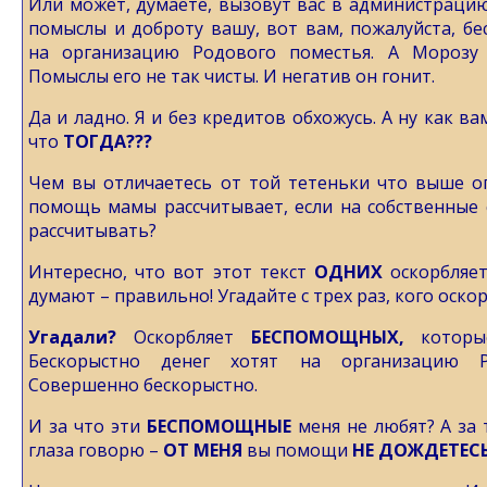
Или может, думаете, вызовут вас в администрацию 
помыслы и доброту вашу, вот вам, пожалуйста, б
на организацию Родового поместья. А Морозу
Помыслы его не так чисты. И негатив он гонит.
Да и ладно. Я и без кредитов обхожусь. А ну как ва
что
ТОГДА???
Чем вы отличаетесь от той тетеньки что выше о
помощь мамы рассчитывает, если на собственные 
рассчитывать?
Интересно, что вот этот текст
ОДНИХ
оскорбляет
думают – правильно! Угадайте с трех раз, кого оскор
Угадали?
Оскорбляет
БЕСПОМОЩНЫХ,
котор
Бескорыстно денег хотят на организацию Р
Совершенно бескорыстно.
И за что эти
БЕСПОМОЩНЫЕ
меня не любят? А за 
глаза говорю –
ОТ МЕНЯ
вы помощи
НЕ ДОЖДЕТЕСЬ