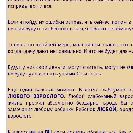
исправь, вот и все.
Если я пойду их ошибки исправлять сейчас, потом в 
пенсии буду о них беспокоиться, чтобы их не обману
Теперь, по крайней мере, мальчишки знают, что т
когда сдачу дают неправильно. И это не будет для 
Будут у них свои деньги, могут считать, могут не с
не будут уже хлопать ушами. Опыт есть.
Еще один важный момент. В детях слабоумно р
ЛЮБОГО
ВЗРОСЛОГО.
Любой слабоумный взрос
жизнь прожил абсолютно бездарно, вроде бы 
замечания любому ребенку. Ребенок
ЛЮБОЙ,
вроде
взрослого.
К взрослым на
ВЫ
дети должны обращаться. Как к н