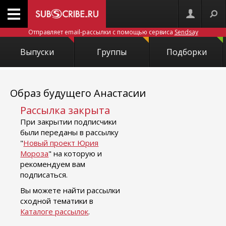
Отправляет email-рассылки с помощью сервиса
Sendsay
Выпуски
Группы
Подборки
Образ будущего Анастасии
Рассылка закрыта
При закрытии подписчики
были переданы в рассылку
"
Новый проект Юрия
Мороза
" на которую и
рекомендуем вам
подписаться.
Вы можете найти рассылки
сходной тематики в
Каталоге рассылок
.