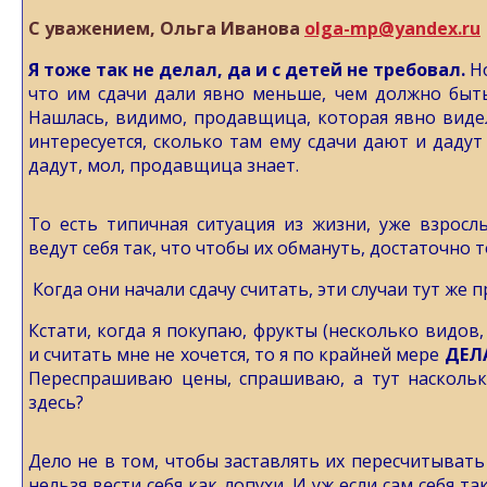
С уважением, Ольга Иванова
olga-mp@yandex.ru
Я тоже так не делал, да и с детей не требовал.
Но
что им сдачи дали явно меньше, чем должно быть.
Нашлась, видимо, продавщица, которая явно видел
интересуется, сколько там ему сдачи дают и дадут
дадут, мол, продавщица знает.
То есть типичная ситуация из жизни, уже взросл
ведут себя так, что чтобы их обмануть, достаточно 
Когда они начали сдачу считать, эти случаи тут же 
Кстати, когда я покупаю, фрукты (несколько видов
и считать мне не хочется, то я по крайней мере
ДЕЛ
Переспрашиваю цены, спрашиваю, а тут наскольк
здесь?
Дело не в том, чтобы заставлять их пересчитывать 
нельзя вести себя как лопухи. И уж если сам себя та