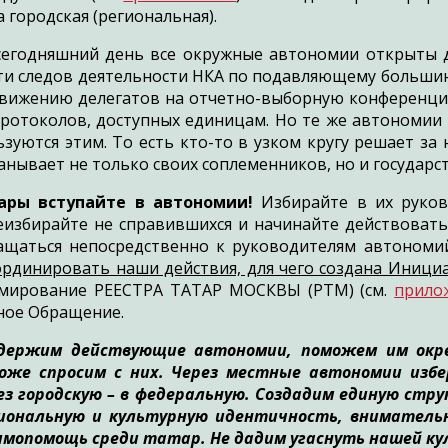
 городская (региональная).
сегодняшний день все окружные автономии открыты д
ти следов деятельности НКА по подавляющему большин
вижению делегатов на отчетно-выборную конференци
протоколов, доступных единицам. Но те же автономии
ьзуются этим. То есть кто-то в узком кругу решает за 
анывает не только своих соплеменников, но и государст
ары вступайте в автономии!
Избирайте в их руково
еизбирайте не справившихся и начинайте действовать
ащаться непосредственно к руководителям автономий
ординировать наши действия, для чего создана Иници
мирование РЕЕСТРА ТАТАР МОСКВЫ (РТМ) (см.
прило
ное Обращение.
держим действующие автономии, поможем им окре
оже спросим с них. Через местные автономии изб
ез городскую – в федеральную. Создадим единую стр
иональную и культурную идентичность, внимательне
имопомощь среди татар. Не дадим угаснуть нашей ку