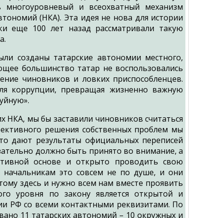
ь многоуровневый и всеохватный механизм
тономий (НКА). Эта идея не нова для истории
ки еще 100 лет назад рассматривали такую
а.
ыли созданы татарские автономии местного,
ющее большинство татар не воспользовались
чение чиновников и ловких приспособленцев.
ля коррупции, превращая жизненно важную
уйную».
х НКА, мы бы заставили чиновников считаться
ффективного решения собственных проблем мы
что дают результаты официальных переписей
зательно должно быть принято во внимание, а
ативной основе и открыто проводить свою
 начальникам это совсем не по душе, и они
тому здесь и нужно всем нам вместе проявить
ого уровня по закону является открытой и
ии РФ со всеми контактными реквизитами. По
овано 11 татарских автономий – 10 окружных и