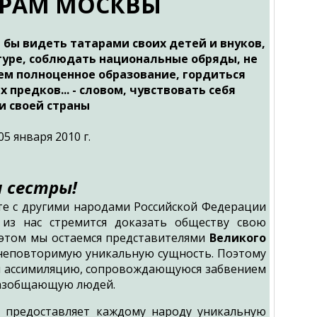
АРАМ МОСКВЫ
л бы видеть татарами своих детей и внуков,
туре, соблюдать национальные обряды, не
нем полноценное образование, гордиться
предков... - словом, чувствовать себя
 своей страны
ря 2010 г.
и сестры!
сте с другими народами Российской Федерации
 из нас стремится доказать обществу свою
и этом мы остаемся представителями
Великого
 неповторимую уникальную сущность. Поэтому
я ассимиляцию, сопровождающуюся забвением
 разобщающую людей.
о предоставляет каждому народу уникальную