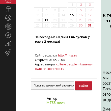
Общество
СМИ
1
2
3
Прогноз
4
5
6
7
8
9
10
погоды
к т
11
12
13
14
15
16
17
Спорт
чт
18
19
20
21
22
23
24
25
26
27
28
29
30
31
Страны
и
Туризм
регионы
За последние 60 дней
1 выпусков (1
раз в 2 месяца)
Экономика
и
Email-
финансы
Сайт рассылки:
http://mtss.ru
маркетинг
Открыта: 03-05-2004
Адрес автора:
culture.people.mtssnews-
owner@subscribe.ru
Нес
мы 
сос
Тат
сег
Автор
род
MTSS-news
Вме