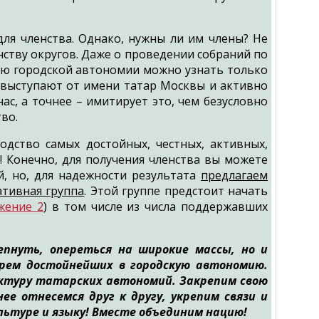
ля членства. Однако, нужны ли им члены? Не
ству округов. Даже о проведении собраний по
ю городской автономии можно узнать только
 выступают от имени татар Москвы и активно
нас, а точнее – имитирует это, чем безусловно
во.
дство самых достойных, честных, активных,
! Конечно, для получения членства вы можете
, но, для надежности результата
предлагаем
ативная группа
. Этой группе предстоит начать
жение 2
) в том числе из числа поддержавших
пнуть, опереться на широкие массы, но и
ерем достойнейших в городскую автономию.
уктуру татарских автономий. Закрепим свою
е отнесемся друг к другу, укрепим связи и
льтуре и языку! Вместе объединим нацию!