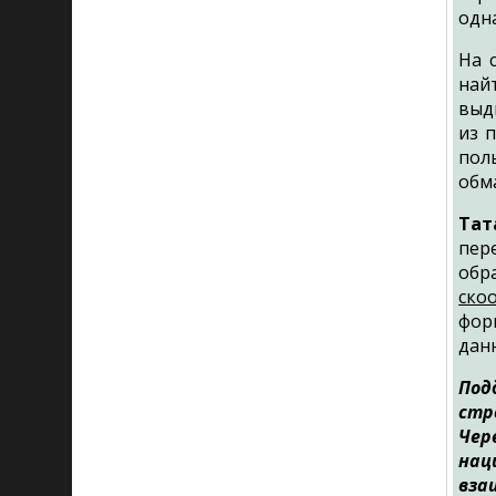
одна
На 
най
выд
из 
пол
обм
Тат
пер
обр
ско
фор
дан
Под
стр
Чер
нац
вза