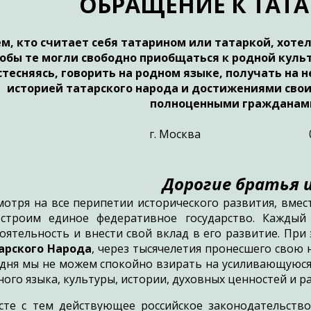
ОБРАЩЕНИЕ К ТАТ
ем, кто считает себя татарином или татаркой, хоте
обы те могли свободно приобщаться к родной куль
стесняясь, говорить на родном языке, получать на 
историей татарского народа и достижениями своих 
полноценными гражданами
г. Москва 05 янва
Дорогие братья 
мотря на все перипетии исторического развития, вме
строим единое федеративное государство. Каждый
тоятельность и внести свой вклад в его развитие. Пр
арского Народа
, через тысячелетия пронесшего свою
одня мы не можем спокойно взирать на усиливающуюс
ного языка, культуры, истории, духовных ценностей и
сте с тем действующее российское законодательств