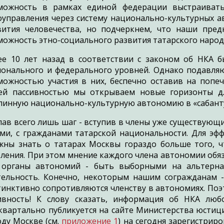
можность в рамках единой федерации выстраиват
оуправления через систему национально-культурных ав
вития человечества, но подчеркнем, что наши пред
можность этно-социального развития татарского народ
ее 10 лет назад в соответствии с законом об НКА б
ионального и федерального уровней. Однако подавля
можностью участия в них, беспечно оставив на попе
ей пассивностью мы открываем новые горизонты д
линную национально-культурную автономию в «сабант
лав всего лишь шаг - вступив в члены уже существующи
ами, с гражданами татарской национальности. Для э
жны знать о татарах Москвы гораздо больше того, 
еления. При этом мнение каждого члена автономии обя
 органы автономий - быть выборными на альтерн
тельность. Конечно, некоторым нашим согражданам -
тинктивно сопротивляются членству в автономиях. Поэ
ивность! К слову сказать, информация об НКА люб
квартально публикуется на сайте Министерства юстиц
оду Москве (см.
приложение 1
) на сегодня зарегистрир