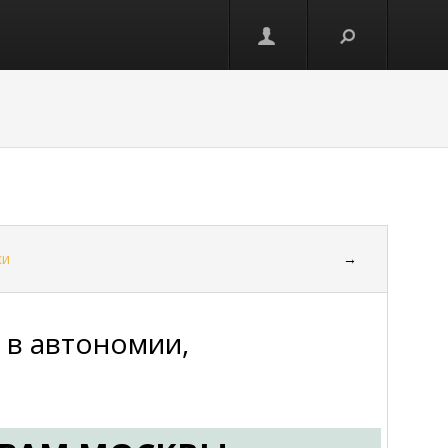
ки
→
 в автономии,