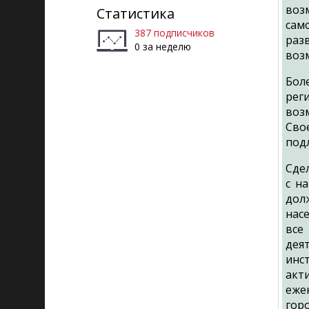
воз
Статистика
сам
387 подписчиков
раз
0 за неделю
воз
Бол
рег
воз
Сво
под
Сде
с н
дол
нас
все
дея
инс
акт
еже
гор