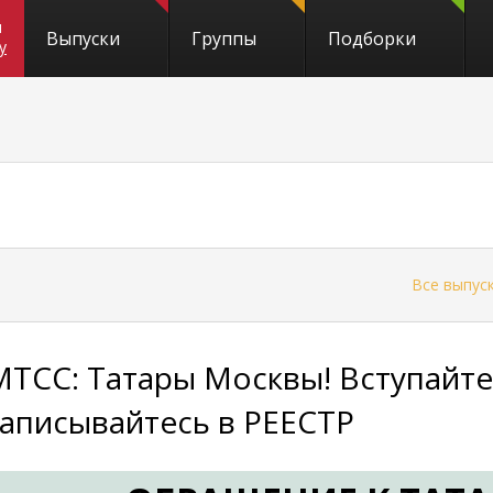
и
Выпуски
Группы
Подборки
y
←
Все выпус
МТСС: Татары Москвы! Вступайте
записывайтесь в РЕЕСТР