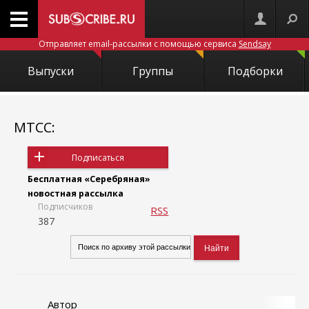
Отправляет email-рассылки с помощью сервиса
Sendsay
Выпуски
Группы
Подборки
МТСС:
Подписаться
Бесплатная «Серебряная»
новостная рассылка
Подписчиков
RSS
387
Автор