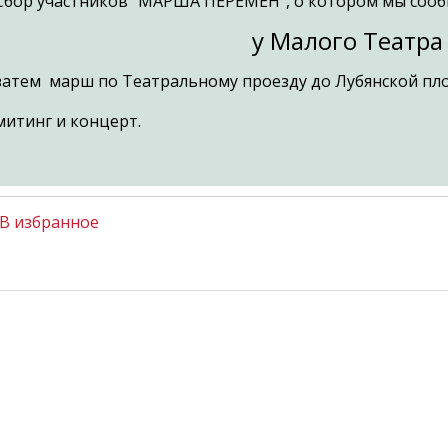
Сбор участников "МАРША ПЕРЕМЕН", о котором мы сообщ
у Малого Театра
затем марш по Театральному проезду до Лубянской пл
митинг и концерт.
В избранное