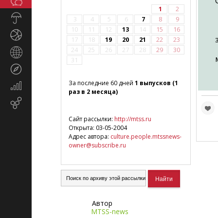
Общество
СМИ
1
2
Прогноз
3
4
5
6
7
8
9
погоды
10
11
12
13
14
15
16
Спорт
17
18
19
20
21
22
23
24
25
26
27
28
29
30
Страны
31
и
Туризм
регионы
За последние 60 дней
1 выпусков (1
Экономика
раз в 2 месяца)
и
Email-
финансы
маркетинг
Сайт рассылки:
http://mtss.ru
Открыта: 03-05-2004
Адрес автора:
culture.people.mtssnews-
owner@subscribe.ru
Автор
MTSS-news