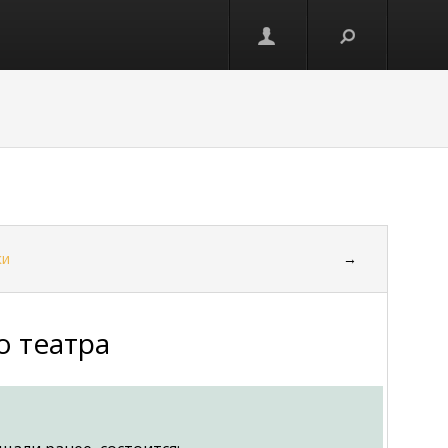
ки
→
о театра