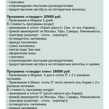
- страховка;
- сопровождение опытными руководителями;
- предоставление автобуса на пятикратные молитвы;
Программа «стандарт» 105000 руб.
∙ Проживание в Медине 5 дней.
В стоимость программы входит:
- проживание в отеле «Salam plaza-1» (2км. от аль-Харама).;
- прямой авиаперелёт из Москвы, Уфы, Самары, Нижнекамска;
- трансфер (аэропорт - отель - аэропорт);
- путеводитель паломника;
- одежда паломника;
- сумка паломника;
- святая вода Зам-зам;
- оформление визы;
- страховка;
- сопровождение опытными руководителями;
- предоставление автобуса на пятикратные молитвы в хараме;
Программа «стандарт плюс» 180000 руб.
∙ Проживание в Медине: 4 дня в отеле 5* с 2-х разовым
питанием.
∙ Проживание в Мекке: отель 5* около мечети аль-Харам с 2-х
разовым питанием.
В стоимость программы входит:
- проживание в отеле 5* (около мечети аль-Харам);
- прямой авиаперелёт из Москвы, Уфы, Самары, Нижнекамска;
- трансфер (аэропорт - отель - аэропорт);
- путеводитель паломника;
- одежда паломника;