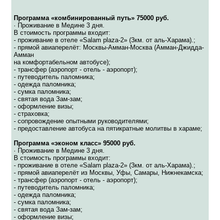
Программа «комбинированный путь» 75000 руб.
∙ Проживание в Медине 3 дня.
В стоимость программы входит:
- проживание в отеле «Salam plaza-2» (3км. от аль-Харама).;
- прямой авиаперелёт: Москвы-Амман-Москва (Амман-Джидда-
Амман
на комфортабельном автобусе);
- трансфер (аэропорт - отель - аэропорт);
- путеводитель паломника;
- одежда паломника;
- сумка паломника;
- святая вода Зам-зам;
- оформление визы;
- страховка;
- сопровождение опытными руководителями;
- предоставление автобуса на пятикратные молитвы в хараме;
Программа «эконом класс» 95000 руб.
∙ Проживание в Медине 3 дня.
В стоимость программы входит:
- проживание в отеле «Salam plaza-2» (3км. от аль-Харама).;
- прямой авиаперелёт из Москвы, Уфы, Самары, Нижнекамска;
- трансфер (аэропорт - отель - аэропорт);
- путеводитель паломника;
- одежда паломника;
- сумка паломника;
- святая вода Зам-зам;
- оформление визы;