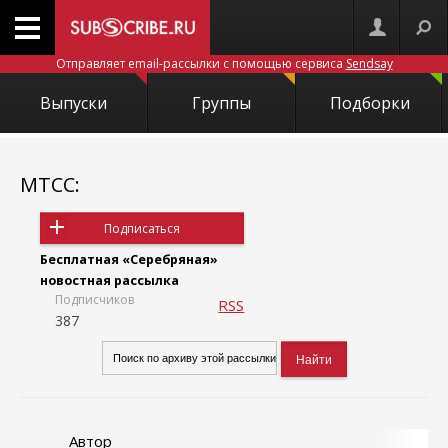
Отправляет email-рассылки с помощью сервиса
Sendsay
Выпуски
Группы
Подборки
МТСС:
Подписаться
Бесплатная «Серебряная»
новостная рассылка
Подписчиков
RSS
387
Автор