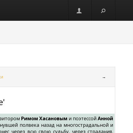
ки
→
е'
озитором
Римом Хасановым
и поэтессой
Анной
хнувшей полвека назад на многострадальной и
нес через всю свою судьбу, через страдания,