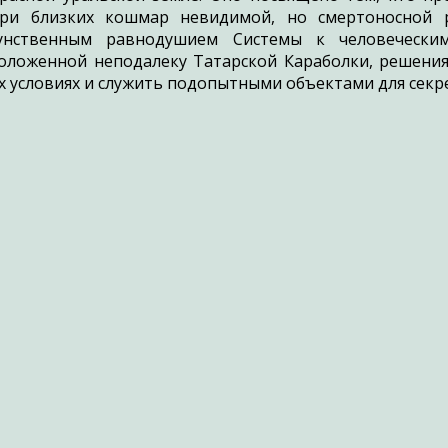
ри близких кошмар невидимой, но смертоносной р
унственным равнодушием Системы к человечески
оложенной неподалеку Татарской Караболки, решени
х условиях и служить подопытными объектами для секре