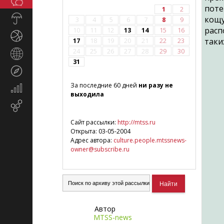
Общество
СМИ
поте
1
2
Прогноз
кощ
3
4
5
6
7
8
9
погоды
расп
10
11
12
13
14
15
16
Спорт
таки
17
18
19
20
21
22
23
24
25
26
27
28
29
30
Страны
31
и
Туризм
регионы
За последние 60 дней
ни разу не
Экономика
выходила
и
Email-
финансы
маркетинг
Сайт рассылки:
http://mtss.ru
Открыта: 03-05-2004
Адрес автора:
culture.people.mtssnews-
owner@subscribe.ru
Автор
MTSS-news