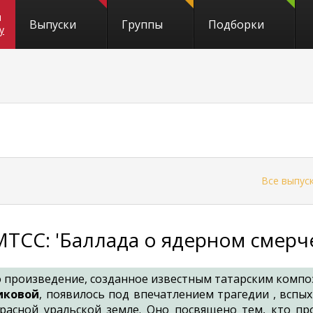
и
Выпуски
Группы
Подборки
y
←
Все выпус
МТСС: 'Баллада о ядерном смерч
произведение, созданное известным татарским комп
иковой
, появилось под впечатлением трагедии , вспы
расной уральской земле. Оно посвящено тем, кто про