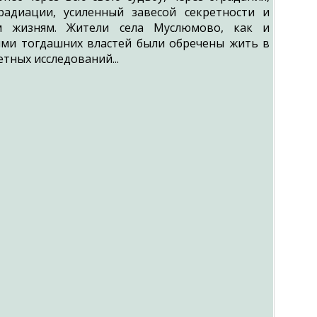
адиации, усиленный завесой секретности и
м жизням. Жители села Муслюмово, как и
ями тогдашних властей были обречены жить в
тных исследований...