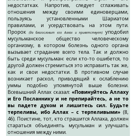
недостатках. Напротив, следует сглаживать
отношения между своими единоверцами,
пользуясь установленными Шариатом
правилами, и усердствовать на этом пути.
Пророк
уподобил
(да благословит его Аллах и приветствует)
мусульманское общество человеческому
организму, в котором болезнь одного органа
вызывает страдание всего тела. Так и должно
быть среди мусульман: если кто-то ошибется, то
другой должен стремиться это исправить так же,
как и свои недостатки. В противном случае
возникает раскол, приводящий к ослаблению
уммы подобно упомянутой выше болезни.
Всевышний Аллах сказал:
«Повинуйтесь Аллаху
и Его Посланнику и не препирайтесь, а не то
вы падете духом и лишитесь сил. Будьте
терпеливы, ибо Аллах – с терпеливыми»
(8,
46). Поистине, тот, кто страшится Аллаха, должен
стараться объединять мусульман и улучшать
отношения между ними.