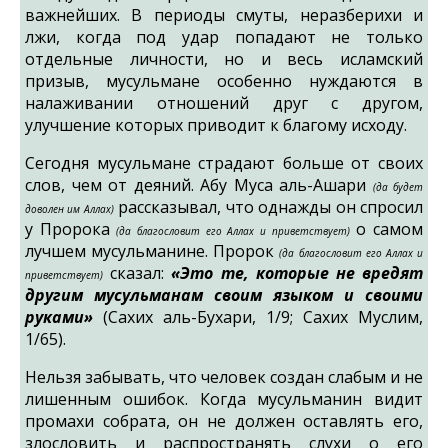
важнейших. В периоды смуты, неразберихи и
лжи, когда под удар попадают не только
отдельные личности, но и весь исламский
призыв, мусульмане особенно нуждаются в
налаживании отношений друг с другом,
улучшение которых приводит к благому исходу.
Сегодня мусульмане страдают больше от своих
слов, чем от деяний. Абу Муса аль-Ашари
(да будет
рассказывал, что однажды он спросил
доволен им Аллах)
у Пророка
о самом
(да благословит его Аллах и приветствует)
лучшем мусульманине. Пророк
(да благословит его Аллах и
сказал:
«Это те, которые не вредят
приветствует)
другим мусульманам своим языком и своими
руками»
(Сахих аль-Бухари, 1/9; Сахих Муслим,
1/65).
Нельзя забывать, что человек создан слабым и не
лишенным ошибок. Когда мусульманин видит
промахи собрата, он не должен оставлять его,
злословить и распространять слухи о его