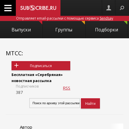
Отправляет email-рассылки с помощью сервиса
Sendsay
Выпуски
Группы
Подборки
МТСС:
Подписаться
Бесплатная «Серебряная»
новостная рассылка
Подписчиков
RSS
387
Автор