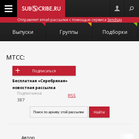
Отправляет email-рассылки с помощью сервиса
Sendsay
Выпуски
Группы
Подборки
МТСС:
Подписаться
Бесплатная «Серебряная»
новостная рассылка
Подписчиков
RSS
387
Автор