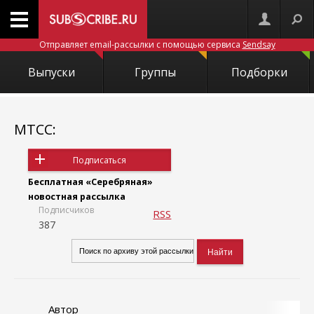
Отправляет email-рассылки с помощью сервиса
Sendsay
Выпуски
Группы
Подборки
МТСС:
Подписаться
Бесплатная «Серебряная»
новостная рассылка
Подписчиков
RSS
387
Автор