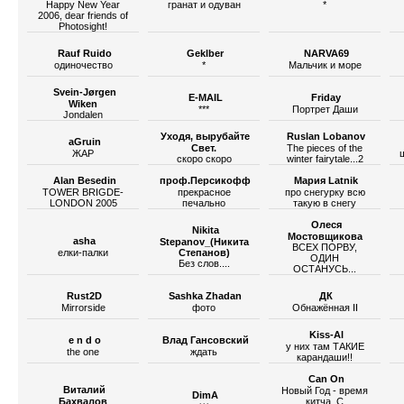
Happy New Year
гранат и одуван
*
2006, dear friends of
Photosight!
Rauf Ruido
Geklber
NARVA69
одиночество
*
Мальчик и море
Svein-Jørgen
E-MAIL
Friday
Wiken
***
Портрет Даши
Jondalen
Уходя, вырубайте
Ruslan Lobanov
aGruin
Свет.
The pieces of the
ЖАР
скоро скоро
winter fairytale...2
Alan Besedin
проф.Персикофф
Мария Latnik
TOWER BRIGDE-
прекрасное
про снегурку всю
LONDON 2005
печально
такую в снегу
Олеся
Nikita
Мостовщикова
asha
Stepanov_(Никита
ВСЕХ ПОРВУ,
елки-палки
Степанов)
ОДИН
Без слов....
ОСТАНУСЬ...
Rust2D
Sashka Zhadan
ДК
Mirrorside
фото
Обнажённая II
Kiss-Al
e n d o
Влад Гансовский
у них там ТАКИЕ
the one
ждать
карандаши!!
Can On
Виталий
Новый Год - время
DimA
Бахвалов
китча. С