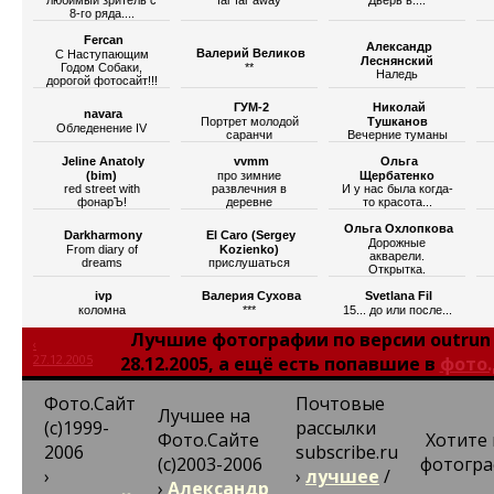
любимый зритель с
far far away
Дверь в....
8-го ряда....
Fercan
Александр
Валерий Великов
С Наступающим
Леснянский
Годом Собаки,
**
Наледь
дорогой фотосайт!!!
ГУМ-2
Николай
navara
Портрет молодой
Тушканов
Обледенение IV
саранчи
Вечерние туманы
Jeline Anatoly
vvmm
Ольга
(bim)
про зимние
Щербатенко
red street with
развлечния в
И у нас была когда-
фонарЪ!
деревне
то красота...
Ольга Охлопкова
Darkharmony
El Caro (Sergey
Дорожные
From diary of
Kozienko)
акварели.
dreams
прислушаться
Открытка.
ivp
Валерия Сухова
Svetlana Fil
коломна
***
15... до или после...
Лучшие фотографии по версии outrun
‹
27.12.2005
28.12.2005, а ещё есть попавшие в
фото.
Фото.Сайт
Почтовые
Лучшее на
(c)1999-
рассылки
Фото.Сайте
Хотите 
2006
subscribe.ru
(c)2003-2006
фотогр
›
›
лучшее
/
›
Александр