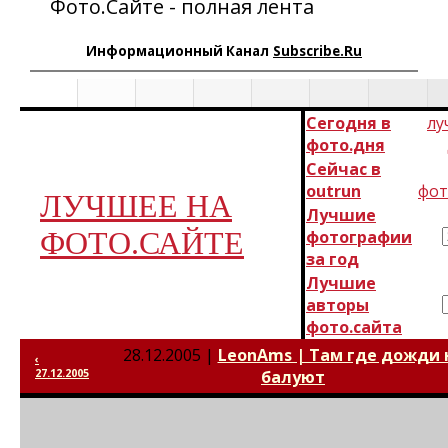
Фото.Сайте - полная лента
Информационный Канал
Subscribe.Ru
Сегодня в
лу
фото.дня
Сейчас в
outrun
фот
ЛУЧШЕЕ НА
Лучшие
ФОТО.САЙТЕ
фотографии
за год
Лучшие
авторы
фото.сайта
28.12.2005 |
LeonAms | Там где дожди 
‹
27.12.2005
балуют