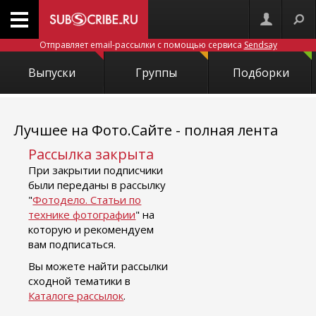
Отправляет email-рассылки с помощью сервиса
Sendsay
Выпуски
Группы
Подборки
Лучшее на Фото.Сайте - полная лента
Рассылка закрыта
При закрытии подписчики
были переданы в рассылку
"
Фотодело. Статьи по
технике фотографии
" на
которую и рекомендуем
вам подписаться.
Вы можете найти рассылки
сходной тематики в
Каталоге рассылок
.