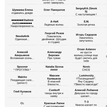
хочет замерзать.
SergeyKА (Smok
Шумаева Елена
Олег Панкратов
S)
отдаваясь дождю
...
С наступающим !
■■■■■■■Vladimir
А-НиК
Е.М.
Jashin■■■■■■■
Ледяные волны.
Золотая речка
Умиротворенность
Георгий Розов
Игорь Сидоров
Neuda4nik
Повелитель
Закатилось
Одинокая...
двойников. (Штудии
запуталось
в студии)
Orxan Aslanov
Алексей
Александр
не грусти
Аверьянов
Березин
малыш,солнце еще
Вспоминая осень...
Про туман
будет светить для
тебя
Spooner
Natalia Sizova
Novic
* ПРОГУЛКА *
#####
CHCl3
Максим
_Luminosity_
Malcho
Калмыков
\"Посвящения\".
Поедающая сало...
В опасной
Яну Саудеку.
(репост)
близости...
\"Вместе навсегда\"
Cvetkoff
Алексей Лобанов
Глеб Кулаков
танцы внутри и
Девушка по городу
*
наяву
шагает...
Т-З
Ct.
Красные Лапки
Кванза шагает по
__._______
С наступающим!