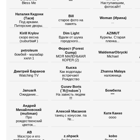
***
Bless Me
Наступаюшим,
фотосайт!
Наталия Кидони
Bill
Woman (Ирина)
(Тася)
старое фото на
Под арками.
...
память
Питерские дворы.
Kirill Krylov
Dim Light
AZIMUT
скоро весна
Вдали от шума
Курилы. Старая
(suburbia# )
городского...
пленка...
Форест (Forest
petroleum
WaldemarObrycki
Gump)
бомбей - малабар
МОЯ МАЛЕНЬКАЯ
Michael
хилл 1
КОРЕЯ (2)
Кыска
Дмитрий Баранов
Zhanna Malaya
Как водопады
Watching TV
встречают
наложница
Рождество
Gusev Boris
JanuarA
Бомбила
(`R@ndom`)
Ожидание...
На зависть людям
***
!!!
Андрей
Михайловский
Алексей Масанов
Катя Канке
(multman)
танец с конусом. па
Про
оооо
№...
рождественский
цветок...
AB
z.shpack
kobo
Маэстро и его