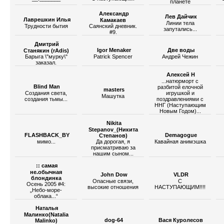
планете
Александр
Лев Дайчик
Лаврешкин Илья
Камакаев
Линии тела
Трудности бытия
Саянский дневник.
запутались...
#9.
Дмитрий
Igor Menaker
Две воды
Станякин (rAdis)
Барыга \"мурку\"
Patrick Spencer
Андрей Чежин
заказал.
Алексей Н
...натюрморт с
Blind Man
разбитой елочной
masters
Создания света,
игрушкой и
Машутка
создания тьмы...
поздравлениями с
ННГ (Наступающим
Новым Годом)...
Nikita
Stepanov_(Никита
FLASHBACK_BY
Demagogue
Степанов)
мимо...
Да дорогая, я
Кавайная анимэшка
присматриваю за
нашим сыном...
:: самая
не.обычная
John Dow
VLDR
блондинка
Опасные связи,
С
Осень 2005 #4:
высокие отношения
НАСТУПАЮЩИМ!!!!
„Небо-море-
облака...“
Наталья
Малинко(Natalia
dog-64
Вася Куролесов
Malinko)