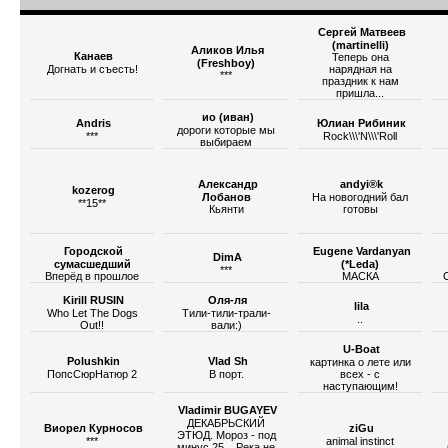
Сергей Матвеев
(martinelli)
Аликов Илья
Канаев
Теперь она
(Freshboy)
Догнать и съесть!
нарядная на
***
праздник к нам
пришла...
ио (иван)
Andris
Юлиан Рибиник
дороги которые мы
***
Rock\\\'N\\\'Roll
выбираем
Александр
andyi®k
kozerog
Лобанов
На новогодний бал
**15**
Кьянти
готовы
Городской
Eugene Vardanyan
DimA
сумасшедший
(*Leda)
***
Вперёд в прошлое
МАСКА
Kirill RUSIN
Оля-ля
lila
Who Let The Dogs
Тили-тили-трали-
..
Out!!
вали:)
U-Bоаt
Polushkin
Vlad Sh
картинка о лете или
ПопсСюрНатюр 2
В порт.
всех - с
наступающим!
Vladimir BUGAYEV
ДЕКАБРЬСКИЙ
Виорел Курносов
ziGu
ЭТЮД. Мороз - под
***
animal instinct
минус 25... Река не