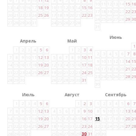
6
7
8
9
10
11
12
3
4
5
6
7
8
9
10
11
12
13
14
15
1
13
14
15
16
17
18
19
10
11
12
13
14
15
16
17
18
19
20
21
22
2
20
21
22
23
24
25
26
17
18
19
20
21
22
23
24
25
26
27
28
29
3
27
28
29
30
31
24
25
26
27
28
31
Июнь
Апрель
Май
1
1
2
3
4
5
6
1
2
3
4
2
3
4
5
6
7
8
7
8
9
10
11
12
13
5
6
7
8
9
10
11
9
10
11
12
13
14
1
14
15
16
17
18
19
20
12
13
14
15
16
17
18
16
17
18
19
20
21
2
21
22
23
24
25
26
27
19
20
21
22
23
24
25
23
24
25
26
27
28
2
28
29
30
26
27
28
29
30
31
30
Июль
Август
Сентябрь
1
2
3
4
5
6
1
2
3
1
2
3
4
5
6
7
7
8
9
10
11
12
13
4
5
6
7
8
9
10
8
9
10
11
12
13
1
14
15
16
17
18
19
20
11
12
13
14
15
16
17
15
16
17
18
19
20
2
21
22
23
24
25
26
27
18
19
20
21
22
23
24
22
23
24
25
26
27
2
28
29
30
31
25
26
27
28
29
30
31
29
30