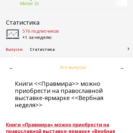
Mister Di
Статистика
576 подписчиков
+1 за неделю
Выпуски
Статистика
Все выпуски
←
→
Книги <<Правмира>> можно
приобрести на православной
выставке-ярмарке <<Вербная
неделя>>
Книги «Правмира» можно приобрести на
православной выставке-ярмарке «Вербная