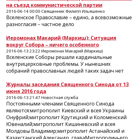
на съезд коммунистической партии
2016-06-14 00:00 Священник Филипп Ильяшенко
Вселенское Православие – едино, а всевозможные
разногласия – частное дело
Иеромонах Макарий (Маркиш): Ситуация
вокруг Собора – ничего особенного
2016-06-13 23:22 Иеромонах Макарий (Маркиш)
Вселенские Соборы решали кардинальные
внутрицерковные проблемы. У нынешних
собраний православных людей таких задач нет
Журналы заседания Священного Синода от 13
июня 2016 года
2016-06-13 21:47 Новостная служба
Постоянными членами Священного Синода
являются:митрополит Киевский и всея Украины
Онуфрий;митрополит Крутицкий и Коломенский
Ювеналий;митрополит Кишиневский и всея
Молдовы Владимир;митрополит Астанайский и
Казахстанский Александр, главаМитрополичьего