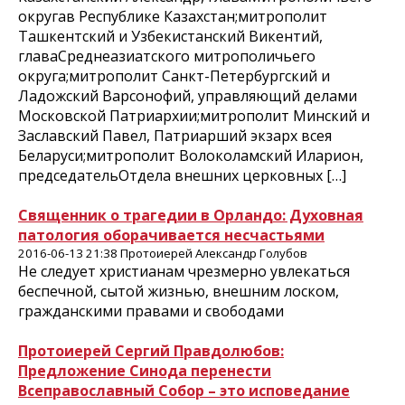
округав Республике Казахстан;митрополит
Ташкентский и Узбекистанский Викентий,
главаСреднеазиатского митрополичьего
округа;митрополит Санкт-Петербургский и
Ладожский Варсонофий, управляющий делами
Московской Патриархии;митрополит Минский и
Заславский Павел, Патриарший экзарх всея
Беларуси;митрополит Волоколамский Иларион,
председательОтдела внешних церковных […]
Священник о трагедии в Орландо: Духовная
патология оборачивается несчастьями
2016-06-13 21:38 Протоиерей Александр Голубов
Не следует христианам чрезмерно увлекаться
беспечной, сытой жизнью, внешним лоском,
гражданскими правами и свободами
Протоиерей Сергий Правдолюбов:
Предложение Синода перенести
Всеправославный Собор – это исповедание